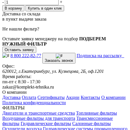
-
+
В корзину
Купить в один клик
Доставка со склада
в пункт выдачи заказа
Не нашли фильтр?
Оставьте заявку менеджеру на подбор
ПОДБЕРЕМ
НУЖНЫЙ ФИЛЬТР
Оставить заявку
8 800 222-82-77
Подписка на рассылку
Заказать звонок
Офис:
620012, г.Екатеринбург, ул. Кузнецова, 2Б, оф.1201
Время работы:
пн-пт с 8:30 - 17:30
zakaz@komplekt-tehnika.ru
О компании
Доставка
Оплата
Сертификаты
Акции
Контакты
О компании
Политика конфиденциальности
ФИЛЬТРЫ
Двигатели и транспортные средства
Топливные фильтры
Воздушные фильтры для транспорта
Трансмиссионные
фильтры
Гидравлические фильтры
Салонные фильтры
Осушители воздуха
Гидравлические системы промышленного