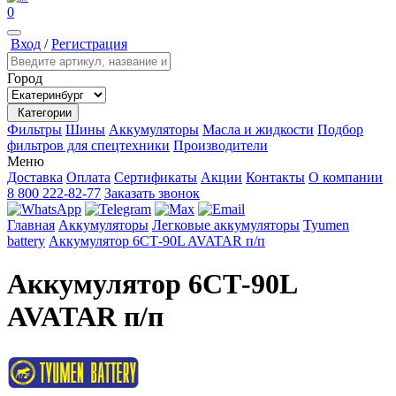
0
Вход
/
Регистрация
Город
Категории
Фильтры
Шины
Аккумуляторы
Масла и жидкости
Подбор
фильтров для спецтехники
Производители
Меню
Доставка
Оплата
Сертификаты
Акции
Контакты
О компании
8 800 222-82-77
Заказать звонок
Главная
Аккумуляторы
Легковые аккумуляторы
Tyumen
battery
Аккумулятор 6СТ-90L AVATAR п/п
Аккумулятор 6СТ-90L
AVATAR п/п