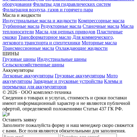
оборудования
Фильтры для гидравлических систем
Фильтрация воздуха, газов и горячего пара
Масла и жидкости
Индустриальные масла и жидкости
Компрессорные масла
Турбинные масла
Редукторные масла
Станочные масла
Масла
теплоносители
Масла для цепных приводов
Пластичные
смазки
Трансформаторное масло
Для коммерческого,
легкового транспорта и спецтехники
Моторные масла
Трансмиссионные масла
Охлаждающие жидкости
ШИНЫ
Грузовые шины
Индустриальные шины
Сельскохозяйственные шины
Аккумуляторы
Легковые аккумуляторы
Грузовые аккумуляторы
Мото
аккумуляторы
Зарядные и пусковые устройства
Клемы и
перемычки для аккумуляторов
© 2026 · ООО комплект-техника
Сведения о товарах и услугах, стоимость и сроки поставки
имеют информационный характер и не являются публичной
офертой, определяемой положениями Статьи 437 ГК РФ.
Оставить заявку
Заполните пожалуйста форму и наш менеджер скоро свяжется
с вами. Все поля являются обязательными для заполнения.