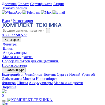
Доставка
Оплата
Сертификаты
Акции
Заказать звонок
Вход
/
Регистрация
8 800 222-82-77
Категории
Фильтры
Шины
Аккумуляторы
Масла и жидкости
Подбор фильтров для спецтехники
Производители
Екатеринбург
Екатеринбург
Челябинск
Тюмень
Сургут
Новый Уренгой
Лабытнанги
Москва
Новосибирск
Фильтры
Шины
Аккумуляторы
Масла и жидкости
Корзина
0