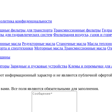
олитика конфиденциальности
шные фильтры для транспорта
Трансмиссионные фильтры
Гидра
ры для гидравлических систем
Фильтрация воздуха, газов и горя
инные масла
Редукторные масла
Станочные масла
Масла теплон
орта и спецтехники
Моторные масла
Трансмиссионные масла
Ох
е шины
яторы
Зарядные и пусковые устройства
Клемы и перемычки для 
меют информационный характер и не являются публичной оферто
вами. Все поля являются обязательными для заполнения.