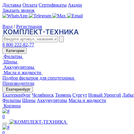
Доставка
Оплата
Сертификаты
Акции
Заказать звонок
Вход
/
Регистрация
8 800 222-82-77
Категории
Фильтры
Шины
Аккумуляторы
Масла и жидкости
Подбор фильтров для спецтехники
Производители
Екатеринбург
Екатеринбург
Челябинск
Тюмень
Сургут
Новый Уренгой
Лабы
Фильтры
Шины
Аккумуляторы
Масла и жидкости
Корзина
0
0