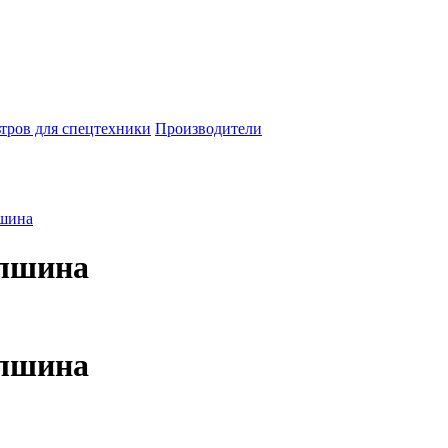
тров для спецтехники
Производители
лшина
елшина
елшина