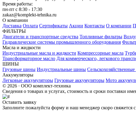
Время работы:
пн-пт с 8:30 - 17:30
zakaz@komplekt-tehnika.ru
О компании
Доставка
Оплата
Сертификаты
Акции
Контакты
О компании
П
ФИЛЬТРЫ
Двигатели и транспортные средства
Топливные фильтры
Возду
Гидравлические системы промышленного оборудования
Фильт
Масла и жидкости
Индустриальные масла и жидкости
Компрессорные масла
Турб
Трансформаторное масло
Для коммерческого, легкового трансп
ШИНЫ
Грузовые шины
Индустриальные шины
Сельскохозяйственны
Аккумуляторы
Легковые аккумуляторы
Грузовые аккумуляторы
Мото аккумул
© 2026 · ООО комплект-техника
Сведения о товарах и услугах, стоимость и сроки поставки и
Оставить заявку
Заполните пожалуйста форму и наш менеджер скоро свяжется с 