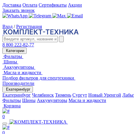
Доставка
Оплата
Сертификаты
Акции
Заказать звонок
Вход
/
Регистрация
8 800 222-82-77
Категории
Фильтры
Шины
Аккумуляторы
Масла и жидкости
Подбор фильтров для спецтехники
Производители
Екатеринбург
Екатеринбург
Челябинск
Тюмень
Сургут
Новый Уренгой
Лабы
Фильтры
Шины
Аккумуляторы
Масла и жидкости
Корзина
0
0