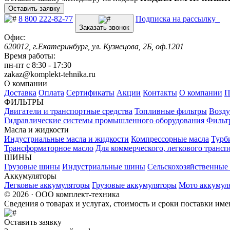
Оставить заявку
8 800 222-82-77
Подписка на рассылку
Заказать звонок
Офис:
620012, г.Екатеринбург, ул. Кузнецова, 2Б, оф.1201
Время работы:
пн-пт с 8:30 - 17:30
zakaz@komplekt-tehnika.ru
О компании
Доставка
Оплата
Сертификаты
Акции
Контакты
О компании
П
ФИЛЬТРЫ
Двигатели и транспортные средства
Топливные фильтры
Возду
Гидравлические системы промышленного оборудования
Фильт
Масла и жидкости
Индустриальные масла и жидкости
Компрессорные масла
Турб
Трансформаторное масло
Для коммерческого, легкового трансп
ШИНЫ
Грузовые шины
Индустриальные шины
Сельскохозяйственны
Аккумуляторы
Легковые аккумуляторы
Грузовые аккумуляторы
Мото аккумул
© 2026 · ООО комплект-техника
Сведения о товарах и услугах, стоимость и сроки поставки и
Оставить заявку