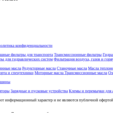
олитика конфиденциальности
шные фильтры для транспорта
Трансмиссионные фильтры
Гидра
ры для гидравлических систем
Фильтрация воздуха, газов и горя
инные масла
Редукторные масла
Станочные масла
Масла теплон
орта и спецтехники
Моторные масла
Трансмиссионные масла
Ох
е шины
яторы
Зарядные и пусковые устройства
Клемы и перемычки для 
меют информационный характер и не являются публичной оферто