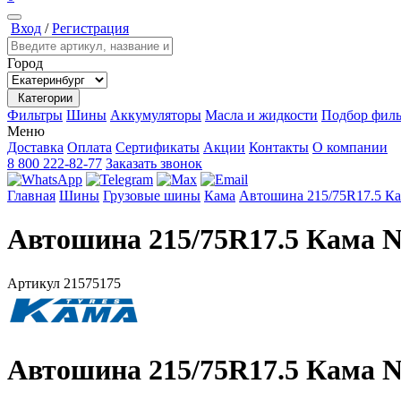
Вход
/
Регистрация
Город
Категории
Фильтры
Шины
Аккумуляторы
Масла и жидкости
Подбор филь
Меню
Доставка
Оплата
Сертификаты
Акции
Контакты
О компании
8 800 222-82-77
Заказать звонок
Главная
Шины
Грузовые шины
Кама
Автошина 215/75R17.5 Ка
Автошина 215/75R17.5 Кама N
Артикул
21575175
Автошина 215/75R17.5 Кама N