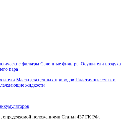
влические фильтры
Салонные фильтры
Осушители воздуха
чего пара
осители
Масла для цепных приводов
Пластичные смазки
лаждающие жидкости
аккумуляторов
й, определяемой положениями Статьи 437 ГК РФ.