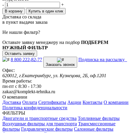
-
+
В корзину
Купить в один клик
Доставка со склада
в пункт выдачи заказа
Не нашли фильтр?
Оставьте заявку менеджеру на подбор
ПОДБЕРЕМ
НУЖНЫЙ ФИЛЬТР
Оставить заявку
8 800 222-82-77
Подписка на рассылку
Заказать звонок
Офис:
620012, г.Екатеринбург, ул. Кузнецова, 2Б, оф.1201
Время работы:
пн-пт с 8:30 - 17:30
zakaz@komplekt-tehnika.ru
О компании
Доставка
Оплата
Сертификаты
Акции
Контакты
О компании
Политика конфиденциальности
ФИЛЬТРЫ
Двигатели и транспортные средства
Топливные фильтры
Воздушные фильтры для транспорта
Трансмиссионные
фильтры
Гидравлические фильтры
Салонные фильтры