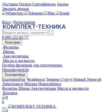
Доставка
Оплата
Сертификаты
Акции
Заказать звонок
Вход
/
Регистрация
8 800 222-82-77
Категории
Фильтры
Шины
Аккумуляторы
Масла и жидкости
Подбор фильтров для спецтехники
Производители
Екатеринбург
Екатеринбург
Челябинск
Тюмень
Сургут
Новый Уренгой
Лабытнанги
Москва
Новосибирск
Фильтры
Шины
Аккумуляторы
Масла и жидкости
Корзина
0