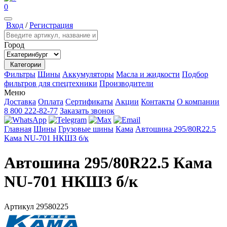
0
Вход
/
Регистрация
Город
Категории
Фильтры
Шины
Аккумуляторы
Масла и жидкости
Подбор
фильтров для спецтехники
Производители
Меню
Доставка
Оплата
Сертификаты
Акции
Контакты
О компании
8 800 222-82-77
Заказать звонок
Главная
Шины
Грузовые шины
Кама
Автошина 295/80R22.5
Кама NU-701 НКШЗ б/к
Автошина 295/80R22.5 Кама
NU-701 НКШЗ б/к
Артикул
29580225