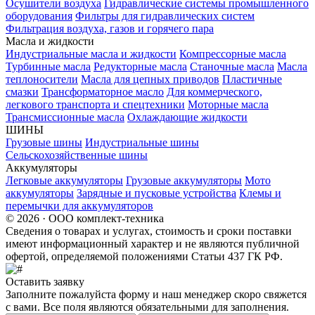
Осушители воздуха
Гидравлические системы промышленного
оборудования
Фильтры для гидравлических систем
Фильтрация воздуха, газов и горячего пара
Масла и жидкости
Индустриальные масла и жидкости
Компрессорные масла
Турбинные масла
Редукторные масла
Станочные масла
Масла
теплоносители
Масла для цепных приводов
Пластичные
смазки
Трансформаторное масло
Для коммерческого,
легкового транспорта и спецтехники
Моторные масла
Трансмиссионные масла
Охлаждающие жидкости
ШИНЫ
Грузовые шины
Индустриальные шины
Сельскохозяйственные шины
Аккумуляторы
Легковые аккумуляторы
Грузовые аккумуляторы
Мото
аккумуляторы
Зарядные и пусковые устройства
Клемы и
перемычки для аккумуляторов
© 2026 · ООО комплект-техника
Сведения о товарах и услугах, стоимость и сроки поставки
имеют информационный характер и не являются публичной
офертой, определяемой положениями Статьи 437 ГК РФ.
Оставить заявку
Заполните пожалуйста форму и наш менеджер скоро свяжется
с вами. Все поля являются обязательными для заполнения.