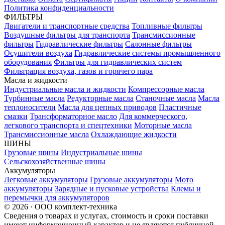
Политика конфиденциальности
ФИЛЬТРЫ
Двигатели и транспортные средства
Топливные фильтры
Воздушные фильтры для транспорта
Трансмиссионные
фильтры
Гидравлические фильтры
Салонные фильтры
Осушители воздуха
Гидравлические системы промышленного
оборудования
Фильтры для гидравлических систем
Фильтрация воздуха, газов и горячего пара
Масла и жидкости
Индустриальные масла и жидкости
Компрессорные масла
Турбинные масла
Редукторные масла
Станочные масла
Масла
теплоносители
Масла для цепных приводов
Пластичные
смазки
Трансформаторное масло
Для коммерческого,
легкового транспорта и спецтехники
Моторные масла
Трансмиссионные масла
Охлаждающие жидкости
ШИНЫ
Грузовые шины
Индустриальные шины
Сельскохозяйственные шины
Аккумуляторы
Легковые аккумуляторы
Грузовые аккумуляторы
Мото
аккумуляторы
Зарядные и пусковые устройства
Клемы и
перемычки для аккумуляторов
© 2026 · ООО комплект-техника
Сведения о товарах и услугах, стоимость и сроки поставки
имеют информационный характер и не являются публичной