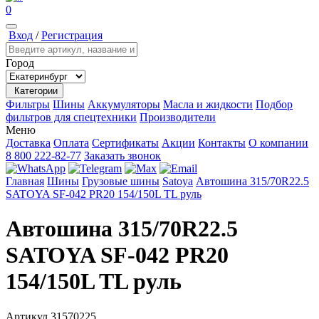
0
Вход
/
Регистрация
Город
Категории
Фильтры
Шины
Аккумуляторы
Масла и жидкости
Подбор
фильтров для спецтехники
Производители
Меню
Доставка
Оплата
Сертификаты
Акции
Контакты
О компании
8 800 222-82-77
Заказать звонок
Главная
Шины
Грузовые шины
Satoya
Автошина 315/70R22.5
SATOYA SF-042 PR20 154/150L TL руль
Автошина 315/70R22.5
SATOYA SF-042 PR20
154/150L TL руль
Артикул
31570225