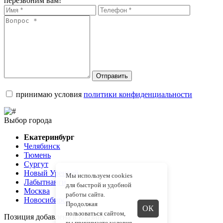
перезвоним вам!
Отправить
принимаю условия
политики конфиденциальности
Выбор города
Екатеринбург
Челябинск
Тюмень
Сургут
Новый Уренгой
Мы используем cookies
Лабытнанги
для быстрой и удобной
Москва
работы сайта.
Новосибирск
Продолжая
ОК
пользоваться сайтом,
Позиция добавлена в корзину
вы принимаете
условия