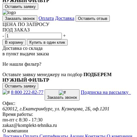
НУЖНЫЙ ФИЛЬТР
Оставить заявку
Оплата
Доставка
Заказать звонок
Оставить отзыв
ЦЕНА ПО ЗАПРОСУ
ПОД ЗАКАЗ
-
+
В корзину
Купить в один клик
Доставка со склада
в пункт выдачи заказа
Не нашли фильтр?
Оставьте заявку менеджеру на подбор
ПОДБЕРЕМ
НУЖНЫЙ ФИЛЬТР
Оставить заявку
8 800 222-82-77
Подписка на рассылку
Заказать звонок
Офис:
620012, г.Екатеринбург, ул. Кузнецова, 2Б, оф.1201
Время работы:
пн-пт с 8:30 - 17:30
zakaz@komplekt-tehnika.ru
О компании
Доставка
Оплата
Сертификаты
Акции
Контакты
О компании