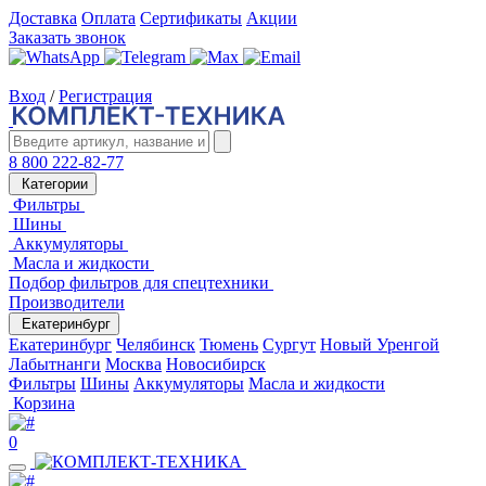
Доставка
Оплата
Сертификаты
Акции
Заказать звонок
Вход
/
Регистрация
8 800 222-82-77
Категории
Фильтры
Шины
Аккумуляторы
Масла и жидкости
Подбор фильтров для спецтехники
Производители
Екатеринбург
Екатеринбург
Челябинск
Тюмень
Сургут
Новый Уренгой
Лабытнанги
Москва
Новосибирск
Фильтры
Шины
Аккумуляторы
Масла и жидкости
Корзина
0