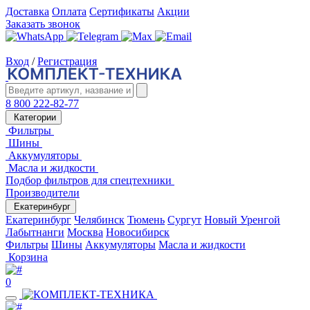
Доставка
Оплата
Сертификаты
Акции
Заказать звонок
Вход
/
Регистрация
8 800 222-82-77
Категории
Фильтры
Шины
Аккумуляторы
Масла и жидкости
Подбор фильтров для спецтехники
Производители
Екатеринбург
Екатеринбург
Челябинск
Тюмень
Сургут
Новый Уренгой
Лабытнанги
Москва
Новосибирск
Фильтры
Шины
Аккумуляторы
Масла и жидкости
Корзина
0