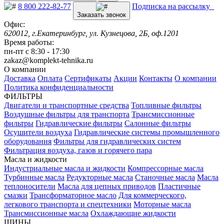
8 800 222-82-77
Подписка на рассылку
Заказать звонок
Офис:
620012, г.Екатеринбург, ул. Кузнецова, 2Б, оф.1201
Время работы:
пн-пт с 8:30 - 17:30
zakaz@komplekt-tehnika.ru
О компании
Доставка
Оплата
Сертификаты
Акции
Контакты
О компании
Политика конфиденциальности
ФИЛЬТРЫ
Двигатели и транспортные средства
Топливные фильтры
Воздушные фильтры для транспорта
Трансмиссионные
фильтры
Гидравлические фильтры
Салонные фильтры
Осушители воздуха
Гидравлические системы промышленного
оборудования
Фильтры для гидравлических систем
Фильтрация воздуха, газов и горячего пара
Масла и жидкости
Индустриальные масла и жидкости
Компрессорные масла
Турбинные масла
Редукторные масла
Станочные масла
Масла
теплоносители
Масла для цепных приводов
Пластичные
смазки
Трансформаторное масло
Для коммерческого,
легкового транспорта и спецтехники
Моторные масла
Трансмиссионные масла
Охлаждающие жидкости
ШИНЫ