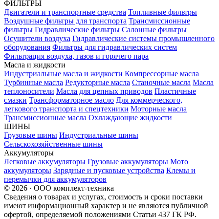
ФИЛЬТРЫ
Двигатели и транспортные средства
Топливные фильтры
Воздушные фильтры для транспорта
Трансмиссионные
фильтры
Гидравлические фильтры
Салонные фильтры
Осушители воздуха
Гидравлические системы промышленного
оборудования
Фильтры для гидравлических систем
Фильтрация воздуха, газов и горячего пара
Масла и жидкости
Индустриальные масла и жидкости
Компрессорные масла
Турбинные масла
Редукторные масла
Станочные масла
Масла
теплоносители
Масла для цепных приводов
Пластичные
смазки
Трансформаторное масло
Для коммерческого,
легкового транспорта и спецтехники
Моторные масла
Трансмиссионные масла
Охлаждающие жидкости
ШИНЫ
Грузовые шины
Индустриальные шины
Сельскохозяйственные шины
Аккумуляторы
Легковые аккумуляторы
Грузовые аккумуляторы
Мото
аккумуляторы
Зарядные и пусковые устройства
Клемы и
перемычки для аккумуляторов
© 2026 · ООО комплект-техника
Сведения о товарах и услугах, стоимость и сроки поставки
имеют информационный характер и не являются публичной
офертой, определяемой положениями Статьи 437 ГК РФ.