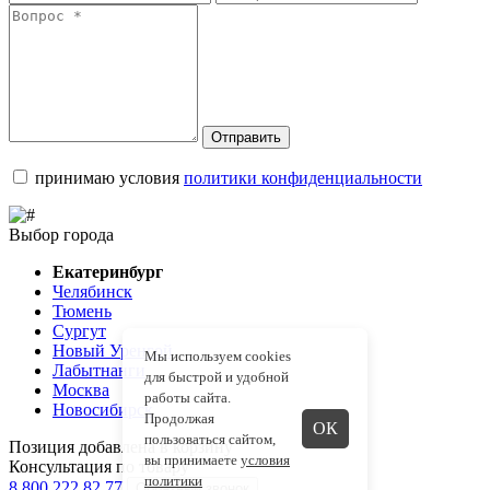
Отправить
принимаю условия
политики конфиденциальности
Выбор города
Екатеринбург
Челябинск
Тюмень
Сургут
Новый Уренгой
Мы используем cookies
Лабытнанги
для быстрой и удобной
Москва
работы сайта.
Новосибирск
Продолжая
ОК
пользоваться сайтом,
Позиция добавлена в корзину
вы принимаете
условия
Консультация по товару
политики
8 800 222 82 77
Обратный звонок