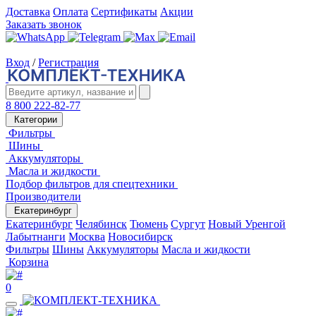
Доставка
Оплата
Сертификаты
Акции
Заказать звонок
Вход
/
Регистрация
8 800 222-82-77
Категории
Фильтры
Шины
Аккумуляторы
Масла и жидкости
Подбор фильтров для спецтехники
Производители
Екатеринбург
Екатеринбург
Челябинск
Тюмень
Сургут
Новый Уренгой
Лабытнанги
Москва
Новосибирск
Фильтры
Шины
Аккумуляторы
Масла и жидкости
Корзина
0