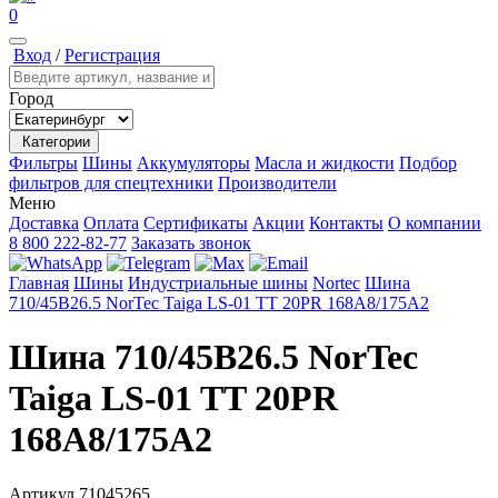
0
Вход
/
Регистрация
Город
Категории
Фильтры
Шины
Аккумуляторы
Масла и жидкости
Подбор
фильтров для спецтехники
Производители
Меню
Доставка
Оплата
Сертификаты
Акции
Контакты
О компании
8 800 222-82-77
Заказать звонок
Главная
Шины
Индустриальные шины
Nortec
Шина
710/45B26.5 NorTec Taiga LS-01 TT 20PR 168A8/175A2
Шина 710/45B26.5 NorTec
Taiga LS-01 TT 20PR
168A8/175A2
Артикул
71045265