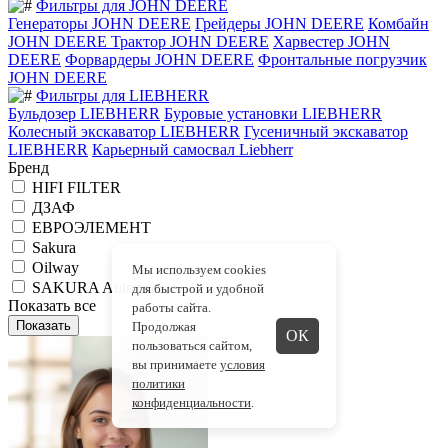
Фильтры для JOHN DEERE
Генераторы JOHN DEERE
Грейдеры JOHN DEERE
Комбайн
JOHN DEERE
Трактор JOHN DEERE
Харвестер JOHN
DEERE
Форвардеры JOHN DEERE
Фронтальные погрузчик
JOHN DEERE
Фильтры для LIEBHERR
Бульдозер LIEBHERR
Буровые установки LIEBHERR
Колесный экскаватор LIEBHERR
Гусеничный экскаватор
LIEBHERR
Карьерный самосвал Liebherr
Бренд
HIFI FILTER
ДЗАФ
ЕВРОЭЛЕМЕНТ
Sakura
Oilway
Мы используем cookies
SAKURA Automotive
для быстрой и удобной
Показать все
работы сайта.
Показать
Продолжая
ОК
пользоваться сайтом,
вы принимаете
условия
политики
конфиденциальности
.