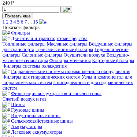
240 ₽
Показать еще
1
2
3
4
5
6
7
...
15
Показать фильтры
Фильтры
Двигатели и транспортные средства
Топливные фильтры
Масляные фильтры
Воздушные фильтры
для транспорта
Трансмиссионные фильтры
Гидравлические
фильтры
Салонные фильтры
Осушители воздуха
Воздушно-
масляные сепараторы
Фильтры мочевины
Картерные фильтры
Фильтры системы охлаждения
Гидравлические системы промышленного оборудования
Фильтры для гидравлических систем
Узлы и компоненты для
гидравлических систем
Принадлежности для гидравлических
систем
Фильтрация воздуха, газов и горячего пара
Сжатый воздух и газ
Шины
Грузовые шины
Индустриальные шины
Сельскохозяйственные шины
Аккумуляторы
Легковые аккумуляторы