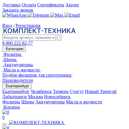
Доставка
Оплата
Сертификаты
Акции
Заказать звонок
Вход
/
Регистрация
8 800 222-82-77
Категории
Фильтры
Шины
Аккумуляторы
Масла и жидкости
Подбор фильтров для спецтехники
Производители
Екатеринбург
Екатеринбург
Челябинск
Тюмень
Сургут
Новый Уренгой
Лабытнанги
Москва
Новосибирск
Фильтры
Шины
Аккумуляторы
Масла и жидкости
Корзина
0