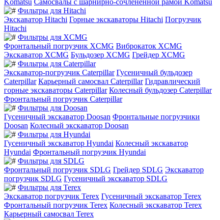
Komatsu
Самосвалы с шарнирно-сочлененной рамой Komatsu
Фильтры для Hitachi
Экскаватор Hitachi
Горные экскаваторы Hitachi
Погрузчик
Hitachi
Фильтры для XCMG
Фронтальный погрузчик XCMG
Виброкаток XCMG
Экскаватор XCMG
Бульдозер XCMG
Грейдер XCMG
Фильтры для Caterpillar
Экскаватор-погрузчик Caterpillar
Гусеничный бульдозер
Caterpillar
Карьерный самосвал Caterpillar
Гидравлический
горные экскаваторы Caterpillar
Колесный бульдозер Caterpillar
Фронтальный погрузчик Caterpillar
Фильтры для Doosan
Гусеничный экскаватор Doosan
Фронтальные погрузчики
Doosan
Колесный экскаватор Doosan
Фильтры для Hyundai
Гусеничный экскаватор Hyundai
Колесный экскаватор
Hyundai
Фронтальный погрузчик Hyundai
Фильтры для SDLG
Фронтальный погрузчик SDLG
Грейдер SDLG
Экскаватор
погрузчик SDLG
Гусеничный экскаватор SDLG
Фильтры для Terex
Экскаватор погрузчик Terex
Гусеничный экскаватор Terex
Фронтальный погрузчик Terex
Колесный экскаватор Terex
Карьерный самосвал Terex