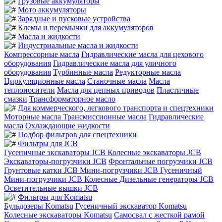
Грузовые аккумуляторы
Мото аккумуляторы
Зарядные и пусковые устройства
Клемы и перемычки для аккумуляторов
Масла и жидкости
Индустриальные масла и жидкости
Компрессорные масла
Гидравлические масла для цехового
оборудования
Гидравлические масла для уличного
оборудования
Турбинные масла
Редукторные масла
Циркуляционные масла
Станочные масла
Масла
теплоносители
Масла для цепных приводов
Пластичные
смазки
Трансформаторное масло
Для коммерческого, легкового транспорта и спецтехники
Моторные масла
Трансмиссионные масла
Гидравлические
масла
Охлаждающие жидкости
Подбор фильтров для спецтехники
Фильтры для JCB
Гусеничные экскаваторы JCB
Колесные экскаваторы JCB
Экскаваторы-погрузчики JCB
Фронтальные погрузчики JCB
Грунтовые катки JCB
Мини-погрузчики JCB Гусеничный
Мини-погрузчики JCB Колесные
Дизельные генераторы JCB
Осветительные вышки JCB
Фильтры для Komatsu
Бульдозеры Komatsu
Гусеничный экскаватор Komatsu
Колесные экскаваторы Komatsu
Самосвал с жесткой рамой