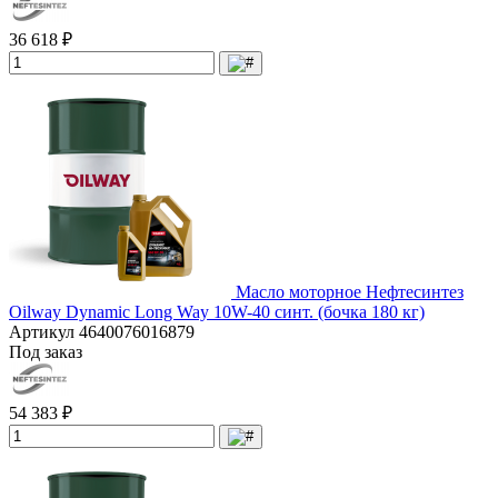
36 618 ₽
Масло моторное Нефтесинтез
Oilway Dynamic Long Way 10W-40 синт. (бочка 180 кг)
Артикул
4640076016879
Под заказ
54 383 ₽