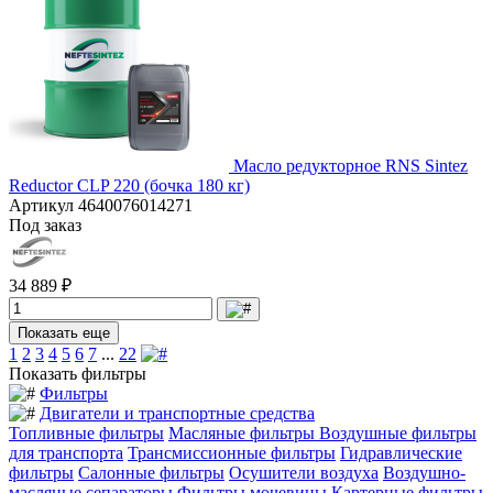
Масло редукторное RNS Sintez
Reductor CLP 220 (бочка 180 кг)
Артикул
4640076014271
Под заказ
34 889 ₽
Показать еще
1
2
3
4
5
6
7
...
22
Показать фильтры
Фильтры
Двигатели и транспортные средства
Топливные фильтры
Масляные фильтры
Воздушные фильтры
для транспорта
Трансмиссионные фильтры
Гидравлические
фильтры
Салонные фильтры
Осушители воздуха
Воздушно-
масляные сепараторы
Фильтры мочевины
Картерные фильтры