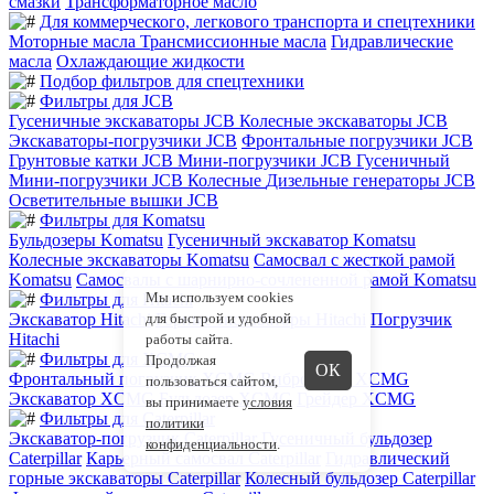
смазки
Трансформаторное масло
Для коммерческого, легкового транспорта и спецтехники
Моторные масла
Трансмиссионные масла
Гидравлические
масла
Охлаждающие жидкости
Подбор фильтров для спецтехники
Фильтры для JCB
Гусеничные экскаваторы JCB
Колесные экскаваторы JCB
Экскаваторы-погрузчики JCB
Фронтальные погрузчики JCB
Грунтовые катки JCB
Мини-погрузчики JCB Гусеничный
Мини-погрузчики JCB Колесные
Дизельные генераторы JCB
Осветительные вышки JCB
Фильтры для Komatsu
Бульдозеры Komatsu
Гусеничный экскаватор Komatsu
Колесные экскаваторы Komatsu
Самосвал с жесткой рамой
Komatsu
Самосвалы с шарнирно-сочлененной рамой Komatsu
Мы используем cookies
Фильтры для Hitachi
Экскаватор Hitachi
Горные экскаваторы Hitachi
Погрузчик
для быстрой и удобной
Hitachi
работы сайта.
Фильтры для XCMG
Продолжая
ОК
Фронтальный погрузчик XCMG
Виброкаток XCMG
пользоваться сайтом,
Экскаватор XCMG
Бульдозер XCMG
Грейдер XCMG
вы принимаете
условия
Фильтры для Caterpillar
политики
Экскаватор-погрузчик Caterpillar
Гусеничный бульдозер
конфиденциальности
.
Caterpillar
Карьерный самосвал Caterpillar
Гидравлический
горные экскаваторы Caterpillar
Колесный бульдозер Caterpillar