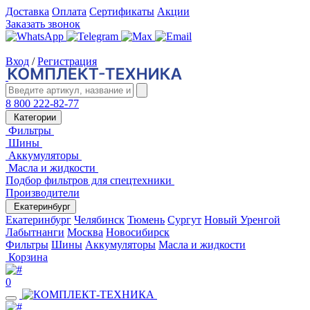
Доставка
Оплата
Сертификаты
Акции
Заказать звонок
Вход
/
Регистрация
8 800 222-82-77
Категории
Фильтры
Шины
Аккумуляторы
Масла и жидкости
Подбор фильтров для спецтехники
Производители
Екатеринбург
Екатеринбург
Челябинск
Тюмень
Сургут
Новый Уренгой
Лабытнанги
Москва
Новосибирск
Фильтры
Шины
Аккумуляторы
Масла и жидкости
Корзина
0