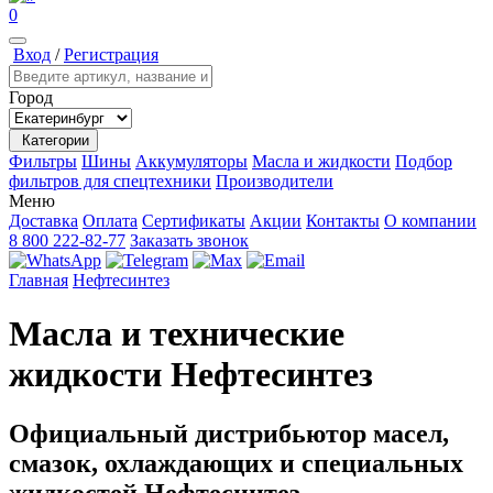
0
Вход
/
Регистрация
Город
Категории
Фильтры
Шины
Аккумуляторы
Масла и жидкости
Подбор
фильтров для спецтехники
Производители
Меню
Доставка
Оплата
Сертификаты
Акции
Контакты
О компании
8 800 222-82-77
Заказать звонок
Главная
Нефтесинтез
Масла и технические
жидкости Нефтесинтез
Официальный дистрибьютор масел,
смазок, охлаждающих и специальных
жидкостей Нефтесинтез.