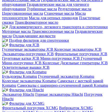
оборудования
Гидравлические масла для уличного
оборудования
Турбинные масла
Редукторные масла
Циркуляционные масла
Станочные масла
Масла
теплоносители
Масла для цепных приводов
Пластичные
смазки
Трансформаторное масло
Для коммерческого, легкового транспорта и спецтехники
Моторные масла
Трансмиссионные масла
Гидравлические
масла
Охлаждающие жидкости
Подбор фильтров для спецтехники
Фильтры для JCB
Гусеничные экскаваторы JCB
Колесные экскаваторы JCB
Экскаваторы-погрузчики JCB
Фронтальные погрузчики JCB
Грунтовые катки JCB
Мини-погрузчики JCB Гусеничный
Мини-погрузчики JCB Колесные
Дизельные генераторы JCB
Осветительные вышки JCB
Фильтры для Komatsu
Бульдозеры Komatsu
Гусеничный экскаватор Komatsu
Колесные экскаваторы Komatsu
Самосвал с жесткой рамой
Komatsu
Самосвалы с шарнирно-сочлененной рамой Komatsu
Фильтры для Hitachi
Экскаватор Hitachi
Горные экскаваторы Hitachi
Погрузчик
Hitachi
Фильтры для XCMG
Фронтальный погрузчик XCMG
Виброкаток XCMG