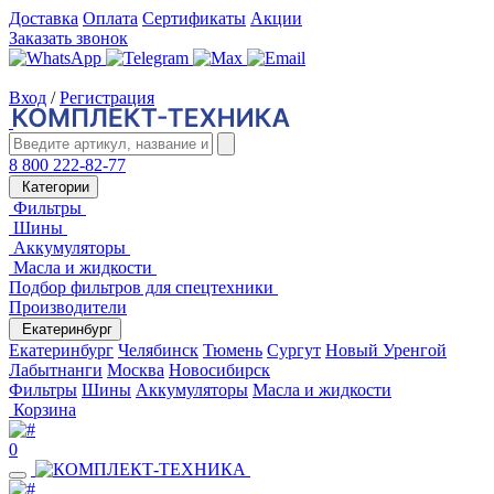
Доставка
Оплата
Сертификаты
Акции
Заказать звонок
Вход
/
Регистрация
8 800 222-82-77
Категории
Фильтры
Шины
Аккумуляторы
Масла и жидкости
Подбор фильтров для спецтехники
Производители
Екатеринбург
Екатеринбург
Челябинск
Тюмень
Сургут
Новый Уренгой
Лабытнанги
Москва
Новосибирск
Фильтры
Шины
Аккумуляторы
Масла и жидкости
Корзина
0