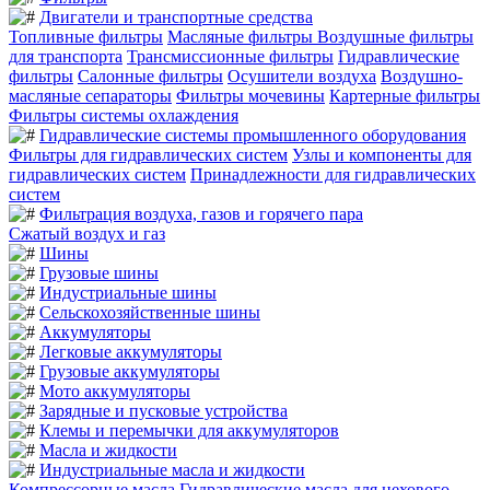
Двигатели и транспортные средства
Топливные фильтры
Масляные фильтры
Воздушные фильтры
для транспорта
Трансмиссионные фильтры
Гидравлические
фильтры
Салонные фильтры
Осушители воздуха
Воздушно-
масляные сепараторы
Фильтры мочевины
Картерные фильтры
Фильтры системы охлаждения
Гидравлические системы промышленного оборудования
Фильтры для гидравлических систем
Узлы и компоненты для
гидравлических систем
Принадлежности для гидравлических
систем
Фильтрация воздуха, газов и горячего пара
Сжатый воздух и газ
Шины
Грузовые шины
Индустриальные шины
Сельскохозяйственные шины
Аккумуляторы
Легковые аккумуляторы
Грузовые аккумуляторы
Мото аккумуляторы
Зарядные и пусковые устройства
Клемы и перемычки для аккумуляторов
Масла и жидкости
Индустриальные масла и жидкости
Компрессорные масла
Гидравлические масла для цехового