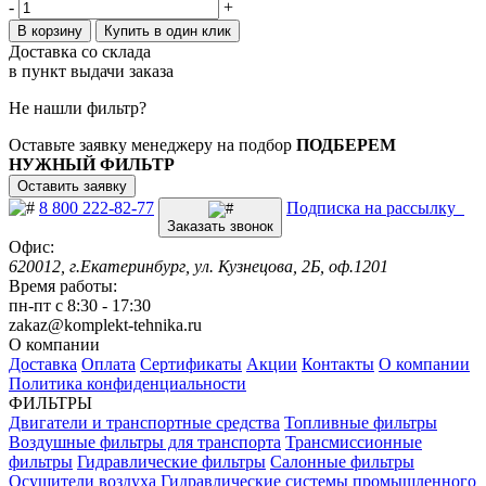
-
+
В корзину
Купить в один клик
Доставка со склада
в пункт выдачи заказа
Не нашли фильтр?
Оставьте заявку менеджеру на подбор
ПОДБЕРЕМ
НУЖНЫЙ ФИЛЬТР
Оставить заявку
8 800 222-82-77
Подписка на рассылку
Заказать звонок
Офис:
620012, г.Екатеринбург, ул. Кузнецова, 2Б, оф.1201
Время работы:
пн-пт с 8:30 - 17:30
zakaz@komplekt-tehnika.ru
О компании
Доставка
Оплата
Сертификаты
Акции
Контакты
О компании
Политика конфиденциальности
ФИЛЬТРЫ
Двигатели и транспортные средства
Топливные фильтры
Воздушные фильтры для транспорта
Трансмиссионные
фильтры
Гидравлические фильтры
Салонные фильтры
Осушители воздуха
Гидравлические системы промышленного