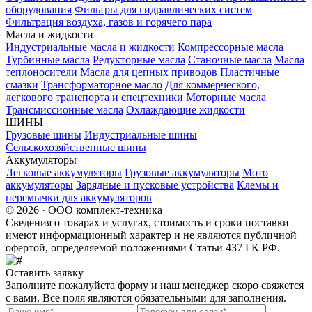
оборудования
Фильтры для гидравлических систем
Фильтрация воздуха, газов и горячего пара
Масла и жидкости
Индустриальные масла и жидкости
Компрессорные масла
Турбинные масла
Редукторные масла
Станочные масла
Масла
теплоносители
Масла для цепных приводов
Пластичные
смазки
Трансформаторное масло
Для коммерческого,
легкового транспорта и спецтехники
Моторные масла
Трансмиссионные масла
Охлаждающие жидкости
ШИНЫ
Грузовые шины
Индустриальные шины
Сельскохозяйственные шины
Аккумуляторы
Легковые аккумуляторы
Грузовые аккумуляторы
Мото
аккумуляторы
Зарядные и пусковые устройства
Клемы и
перемычки для аккумуляторов
© 2026 · ООО комплект-техника
Сведения о товарах и услугах, стоимость и сроки поставки
имеют информационный характер и не являются публичной
офертой, определяемой положениями Статьи 437 ГК РФ.
Оставить заявку
Заполните пожалуйста форму и наш менеджер скоро свяжется
с вами. Все поля являются обязательными для заполнения.