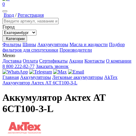
0
Вход
/
Регистрация
Город
Категории
Фильтры
Шины
Аккумуляторы
Масла и жидкости
Подбор
фильтров для спецтехники
Производители
Меню
Доставка
Оплата
Сертификаты
Акции
Контакты
О компании
8 800 222-82-77
Заказать звонок
Главная
Аккумуляторы
Легковые аккумуляторы
AkTex
Аккумулятор Актех АТ 6СТ100-З-L
Аккумулятор Актех АТ
6СТ100-З-L