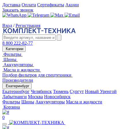
Доставка
Оплата
Сертификаты
Акции
Заказать звонок
Вход
/
Регистрация
8 800 222-82-77
Категории
Фильтры
Шины
Аккумуляторы
Масла и жидкости
Подбор фильтров для спецтехники
Производители
Екатеринбург
Екатеринбург
Челябинск
Тюмень
Сургут
Новый Уренгой
Лабытнанги
Москва
Новосибирск
Фильтры
Шины
Аккумуляторы
Масла и жидкости
Корзина
0