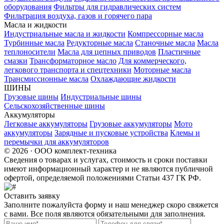
оборудования
Фильтры для гидравлических систем
Фильтрация воздуха, газов и горячего пара
Масла и жидкости
Индустриальные масла и жидкости
Компрессорные масла
Турбинные масла
Редукторные масла
Станочные масла
Масла
теплоносители
Масла для цепных приводов
Пластичные
смазки
Трансформаторное масло
Для коммерческого,
легкового транспорта и спецтехники
Моторные масла
Трансмиссионные масла
Охлаждающие жидкости
ШИНЫ
Грузовые шины
Индустриальные шины
Сельскохозяйственные шины
Аккумуляторы
Легковые аккумуляторы
Грузовые аккумуляторы
Мото
аккумуляторы
Зарядные и пусковые устройства
Клемы и
перемычки для аккумуляторов
© 2026 · ООО комплект-техника
Сведения о товарах и услугах, стоимость и сроки поставки
имеют информационный характер и не являются публичной
офертой, определяемой положениями Статьи 437 ГК РФ.
Оставить заявку
Заполните пожалуйста форму и наш менеджер скоро свяжется
с вами. Все поля являются обязательными для заполнения.