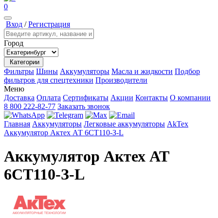
0
Вход
/
Регистрация
Город
Категории
Фильтры
Шины
Аккумуляторы
Масла и жидкости
Подбор
фильтров для спецтехники
Производители
Меню
Доставка
Оплата
Сертификаты
Акции
Контакты
О компании
8 800 222-82-77
Заказать звонок
Главная
Аккумуляторы
Легковые аккумуляторы
AkTex
Аккумулятор Актех АТ 6СТ110-З-L
Аккумулятор Актех АТ
6СТ110-З-L