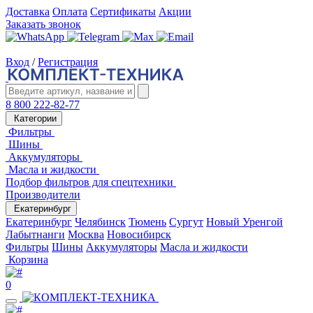
Доставка
Оплата
Сертификаты
Акции
Заказать звонок
Вход
/
Регистрация
8 800 222-82-77
Категории
Фильтры
Шины
Аккумуляторы
Масла и жидкости
Подбор фильтров для спецтехники
Производители
Екатеринбург
Екатеринбург
Челябинск
Тюмень
Сургут
Новый Уренгой
Лабытнанги
Москва
Новосибирск
Фильтры
Шины
Аккумуляторы
Масла и жидкости
Корзина
0