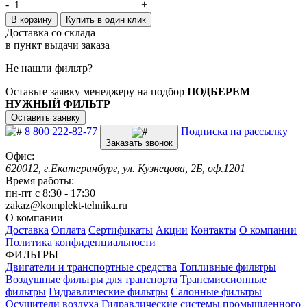
-
+
В корзину
Купить в один клик
Доставка со склада
в пункт выдачи заказа
Не нашли фильтр?
Оставьте заявку менеджеру на подбор
ПОДБЕРЕМ
НУЖНЫЙ ФИЛЬТР
Оставить заявку
8 800 222-82-77
Подписка на рассылку
Заказать звонок
Офис:
620012, г.Екатеринбург, ул. Кузнецова, 2Б, оф.1201
Время работы:
пн-пт с 8:30 - 17:30
zakaz@komplekt-tehnika.ru
О компании
Доставка
Оплата
Сертификаты
Акции
Контакты
О компании
Политика конфиденциальности
ФИЛЬТРЫ
Двигатели и транспортные средства
Топливные фильтры
Воздушные фильтры для транспорта
Трансмиссионные
фильтры
Гидравлические фильтры
Салонные фильтры
Осушители воздуха
Гидравлические системы промышленного