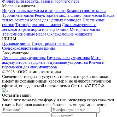
Фильтрация воздуха, газов и горячего пара
Масла и жидкости
Индустриальные масла и жидкости
Компрессорные масла
Турбинные масла
Редукторные масла
Станочные масла
Масла
теплоносители
Масла для цепных приводов
Пластичные
смазки
Трансформаторное масло
Для коммерческого,
легкового транспорта и спецтехники
Моторные масла
Трансмиссионные масла
Охлаждающие жидкости
ШИНЫ
Грузовые шины
Индустриальные шины
Сельскохозяйственные шины
Аккумуляторы
Легковые аккумуляторы
Грузовые аккумуляторы
Мото
аккумуляторы
Зарядные и пусковые устройства
Клемы и
перемычки для аккумуляторов
© 2026 · ООО комплект-техника
Сведения о товарах и услугах, стоимость и сроки поставки
имеют информационный характер и не являются публичной
офертой, определяемой положениями Статьи 437 ГК РФ.
Оставить заявку
Заполните пожалуйста форму и наш менеджер скоро свяжется
с вами. Все поля являются обязательными для заполнения.