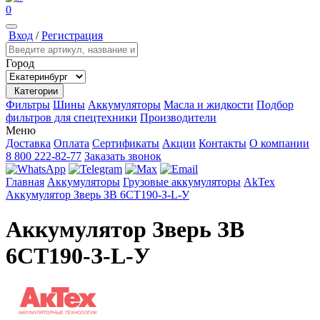
0
Вход
/
Регистрация
Город
Категории
Фильтры
Шины
Аккумуляторы
Масла и жидкости
Подбор
фильтров для спецтехники
Производители
Меню
Доставка
Оплата
Сертификаты
Акции
Контакты
О компании
8 800 222-82-77
Заказать звонок
Главная
Аккумуляторы
Грузовые аккумуляторы
AkTex
Аккумулятор Зверь ЗВ 6СТ190-З-L-У
Аккумулятор Зверь ЗВ
6СТ190-З-L-У