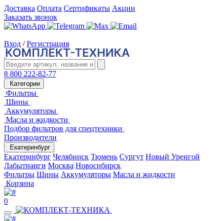
Доставка
Оплата
Сертификаты
Акции
Заказать звонок
Вход
/
Регистрация
8 800 222-82-77
Категории
Фильтры
Шины
Аккумуляторы
Масла и жидкости
Подбор фильтров для спецтехники
Производители
Екатеринбург
Екатеринбург
Челябинск
Тюмень
Сургут
Новый Уренгой
Лабытнанги
Москва
Новосибирск
Фильтры
Шины
Аккумуляторы
Масла и жидкости
Корзина
0