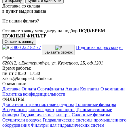
В корзину
Купить в один клик
Доставка со склада
в пункт выдачи заказа
Не нашли фильтр?
Оставьте заявку менеджеру на подбор
ПОДБЕРЕМ
НУЖНЫЙ ФИЛЬТР
Оставить заявку
8 800 222-82-77
Подписка на рассылку
Заказать звонок
Офис:
620012, г.Екатеринбург, ул. Кузнецова, 2Б, оф.1201
Время работы:
пн-пт с 8:30 - 17:30
zakaz@komplekt-tehnika.ru
О компании
Доставка
Оплата
Сертификаты
Акции
Контакты
О компании
Политика конфиденциальности
ФИЛЬТРЫ
Двигатели и транспортные средства
Топливные фильтры
Воздушные фильтры для транспорта
Трансмиссионные
фильтры
Гидравлические фильтры
Салонные фильтры
Осушители воздуха
Гидравлические системы промышленного
оборудования
Фильтры для гидравлических систем