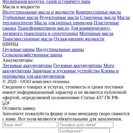
Фильтрация воздуха, газов и горячего пара
Масла и жидкости
Индустриальные масла и жидкости
Компрессорные масла
Турбинные масла
Редукторные масла
Станочные масла
Масла
теплоносители
Масла для цепных приводов
Пластичные
смазки
Трансформаторное масло
Для коммерческого,
легкового транспорта и спецтехники
Моторные масла
Трансмиссионные масла
Охлаждающие жидкости
ШИНЫ
Грузовые шины
Индустриальные шины
Сельскохозяйственные шины
Аккумуляторы
Легковые аккумуляторы
Грузовые аккумуляторы
Мото
аккумуляторы
Зарядные и пусковые устройства
Клемы и
перемычки для аккумуляторов
© 2026 · ООО комплект-техника
Сведения о товарах и услугах, стоимость и сроки поставки
имеют информационный характер и не являются публичной
офертой, определяемой положениями Статьи 437 ГК РФ.
Оставить заявку
Заполните пожалуйста форму и наш менеджер скоро свяжется
с вами. Все поля являются обязательными для заполнения.