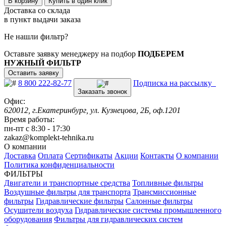
В корзину
Купить в один клик
Доставка со склада
в пункт выдачи заказа
Не нашли фильтр?
Оставьте заявку менеджеру на подбор
ПОДБЕРЕМ
НУЖНЫЙ ФИЛЬТР
Оставить заявку
8 800 222-82-77
Подписка на рассылку
Заказать звонок
Офис:
620012, г.Екатеринбург, ул. Кузнецова, 2Б, оф.1201
Время работы:
пн-пт с 8:30 - 17:30
zakaz@komplekt-tehnika.ru
О компании
Доставка
Оплата
Сертификаты
Акции
Контакты
О компании
Политика конфиденциальности
ФИЛЬТРЫ
Двигатели и транспортные средства
Топливные фильтры
Воздушные фильтры для транспорта
Трансмиссионные
фильтры
Гидравлические фильтры
Салонные фильтры
Осушители воздуха
Гидравлические системы промышленного
оборудования
Фильтры для гидравлических систем