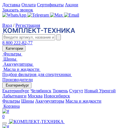
Доставка
Оплата
Сертификаты
Акции
Заказать звонок
Вход
/
Регистрация
8 800 222-82-77
Категории
Фильтры
Шины
Аккумуляторы
Масла и жидкости
Подбор фильтров для спецтехники
Производители
Екатеринбург
Екатеринбург
Челябинск
Тюмень
Сургут
Новый Уренгой
Лабытнанги
Москва
Новосибирск
Фильтры
Шины
Аккумуляторы
Масла и жидкости
Корзина
0