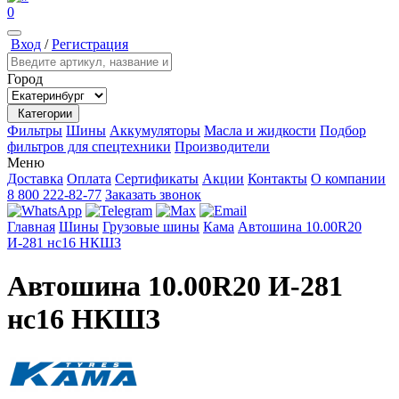
0
Вход
/
Регистрация
Город
Категории
Фильтры
Шины
Аккумуляторы
Масла и жидкости
Подбор
фильтров для спецтехники
Производители
Меню
Доставка
Оплата
Сертификаты
Акции
Контакты
О компании
8 800 222-82-77
Заказать звонок
Главная
Шины
Грузовые шины
Кама
Автошина 10.00R20
И-281 нс16 НКШЗ
Автошина 10.00R20 И-281
нс16 НКШЗ