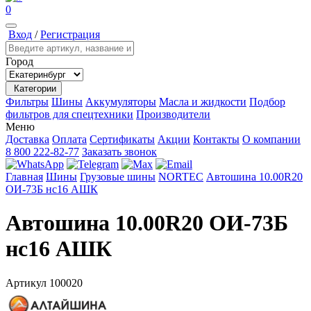
0
Вход
/
Регистрация
Город
Категории
Фильтры
Шины
Аккумуляторы
Масла и жидкости
Подбор
фильтров для спецтехники
Производители
Меню
Доставка
Оплата
Сертификаты
Акции
Контакты
О компании
8 800 222-82-77
Заказать звонок
Главная
Шины
Грузовые шины
NORTEC
Автошина 10.00R20
ОИ-73Б нс16 АШК
Автошина 10.00R20 ОИ-73Б
нс16 АШК
Артикул
100020