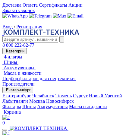
Доставка
Оплата
Сертификаты
Акции
Заказать звонок
Вход
/
Регистрация
8 800 222-82-77
Категории
Фильтры
Шины
Аккумуляторы
Масла и жидкости
Подбор фильтров для спецтехники
Производители
Екатеринбург
Екатеринбург
Челябинск
Тюмень
Сургут
Новый Уренгой
Лабытнанги
Москва
Новосибирск
Фильтры
Шины
Аккумуляторы
Масла и жидкости
Корзина
0