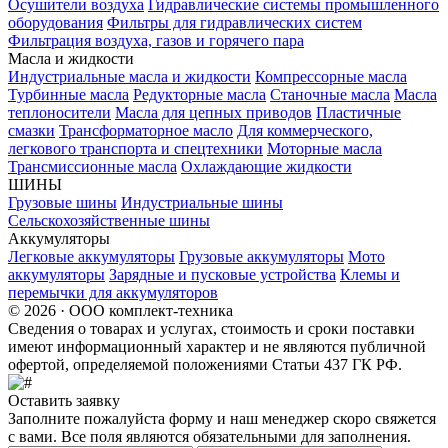
Осушители воздуха
Гидравлические системы промышленного
оборудования
Фильтры для гидравлических систем
Фильтрация воздуха, газов и горячего пара
Масла и жидкости
Индустриальные масла и жидкости
Компрессорные масла
Турбинные масла
Редукторные масла
Станочные масла
Масла
теплоносители
Масла для цепных приводов
Пластичные
смазки
Трансформаторное масло
Для коммерческого,
легкового транспорта и спецтехники
Моторные масла
Трансмиссионные масла
Охлаждающие жидкости
ШИНЫ
Грузовые шины
Индустриальные шины
Сельскохозяйственные шины
Аккумуляторы
Легковые аккумуляторы
Грузовые аккумуляторы
Мото
аккумуляторы
Зарядные и пусковые устройства
Клемы и
перемычки для аккумуляторов
© 2026 · ООО комплект-техника
Сведения о товарах и услугах, стоимость и сроки поставки
имеют информационный характер и не являются публичной
офертой, определяемой положениями Статьи 437 ГК РФ.
Оставить заявку
Заполните пожалуйста форму и наш менеджер скоро свяжется
с вами. Все поля являются обязательными для заполнения.