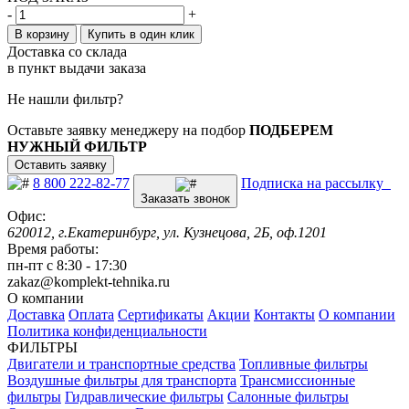
-
+
В корзину
Купить в один клик
Доставка со склада
в пункт выдачи заказа
Не нашли фильтр?
Оставьте заявку менеджеру на подбор
ПОДБЕРЕМ
НУЖНЫЙ ФИЛЬТР
Оставить заявку
8 800 222-82-77
Подписка на рассылку
Заказать звонок
Офис:
620012, г.Екатеринбург, ул. Кузнецова, 2Б, оф.1201
Время работы:
пн-пт с 8:30 - 17:30
zakaz@komplekt-tehnika.ru
О компании
Доставка
Оплата
Сертификаты
Акции
Контакты
О компании
Политика конфиденциальности
ФИЛЬТРЫ
Двигатели и транспортные средства
Топливные фильтры
Воздушные фильтры для транспорта
Трансмиссионные
фильтры
Гидравлические фильтры
Салонные фильтры