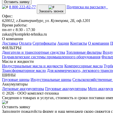
Оставить заявку
8 800 222-82-77
Подписка на рассылку
Заказать звонок
Офис:
620012, г.Екатеринбург, ул. Кузнецова, 2Б, оф.1201
Время работы:
пн-пт с 8:30 - 17:30
zakaz@komplekt-tehnika.ru
О компании
Доставка
Оплата
Сертификаты
Акции
Контакты
О компании
П
ФИЛЬТРЫ
Двигатели и транспортные средства
Топливные фильтры
Возду
Гидравлические системы промышленного оборудования
Фильт
Масла и жидкости
Индустриальные масла и жидкости
Компрессорные масла
Турб
Трансформаторное масло
Для коммерческого, легкового трансп
ШИНЫ
Грузовые шины
Индустриальные шины
Сельскохозяйственны
Аккумуляторы
Легковые аккумуляторы
Грузовые аккумуляторы
Мото аккумул
© 2026 · ООО комплект-техника
Сведения о товарах и услугах, стоимость и сроки поставки и
Оставить заявку
Заполните пожалуйста форму и наш менеджер скоро свяжется с 