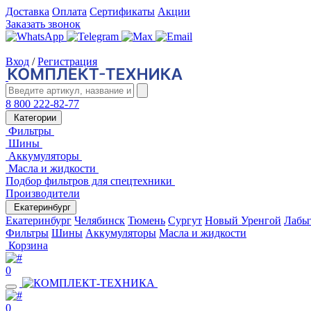
Доставка
Оплата
Сертификаты
Акции
Заказать звонок
Вход
/
Регистрация
8 800 222-82-77
Категории
Фильтры
Шины
Аккумуляторы
Масла и жидкости
Подбор фильтров для спецтехники
Производители
Екатеринбург
Екатеринбург
Челябинск
Тюмень
Сургут
Новый Уренгой
Лабы
Фильтры
Шины
Аккумуляторы
Масла и жидкости
Корзина
0
0