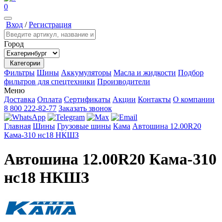
0
Вход
/
Регистрация
Город
Категории
Фильтры
Шины
Аккумуляторы
Масла и жидкости
Подбор
фильтров для спецтехники
Производители
Меню
Доставка
Оплата
Сертификаты
Акции
Контакты
О компании
8 800 222-82-77
Заказать звонок
Главная
Шины
Грузовые шины
Кама
Автошина 12.00R20
Кама-310 нс18 НКШЗ
Автошина 12.00R20 Кама-310
нс18 НКШЗ