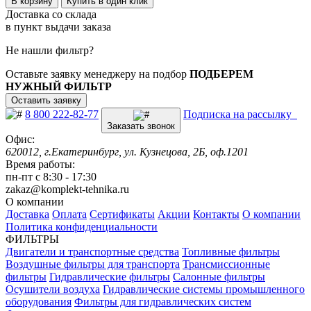
В корзину
Купить в один клик
Доставка со склада
в пункт выдачи заказа
Не нашли фильтр?
Оставьте заявку менеджеру на подбор
ПОДБЕРЕМ
НУЖНЫЙ ФИЛЬТР
Оставить заявку
8 800 222-82-77
Подписка на рассылку
Заказать звонок
Офис:
620012, г.Екатеринбург, ул. Кузнецова, 2Б, оф.1201
Время работы:
пн-пт с 8:30 - 17:30
zakaz@komplekt-tehnika.ru
О компании
Доставка
Оплата
Сертификаты
Акции
Контакты
О компании
Политика конфиденциальности
ФИЛЬТРЫ
Двигатели и транспортные средства
Топливные фильтры
Воздушные фильтры для транспорта
Трансмиссионные
фильтры
Гидравлические фильтры
Салонные фильтры
Осушители воздуха
Гидравлические системы промышленного
оборудования
Фильтры для гидравлических систем