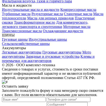
Фильтрация воздуха, газов и горячего пара
Масла и жидкости
Индустриальные масла и жидкости
Компрессорные масла
Турбинные масла
Редукторные масла
Станочные масла
Масла
теплоносители
Масла для цепных приводов
Пластичные
смазки
Трансформаторное масло
Для коммерческого,
легкового транспорта и спецтехники
Моторные масла
Трансмиссионные масла
Охлаждающие жидкости
ШИНЫ
Грузовые шины
Индустриальные шины
Сельскохозяйственные шины
Аккумуляторы
Легковые аккумуляторы
Грузовые аккумуляторы
Мото
аккумуляторы
Зарядные и пусковые устройства
Клемы и
перемычки для аккумуляторов
© 2026 · ООО комплект-техника
Сведения о товарах и услугах, стоимость и сроки поставки
имеют информационный характер и не являются публичной
офертой, определяемой положениями Статьи 437 ГК РФ.
Оставить заявку
Заполните пожалуйста форму и наш менеджер скоро свяжется
с вами. Все поля являются обязательными для заполнения.