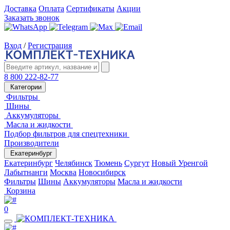
Доставка
Оплата
Сертификаты
Акции
Заказать звонок
Вход
/
Регистрация
8 800 222-82-77
Категории
Фильтры
Шины
Аккумуляторы
Масла и жидкости
Подбор фильтров для спецтехники
Производители
Екатеринбург
Екатеринбург
Челябинск
Тюмень
Сургут
Новый Уренгой
Лабытнанги
Москва
Новосибирск
Фильтры
Шины
Аккумуляторы
Масла и жидкости
Корзина
0