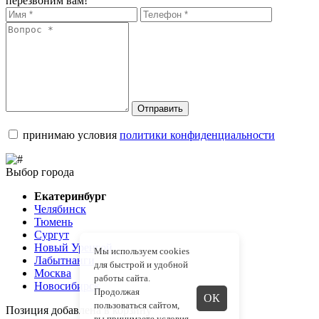
перезвоним вам!
Отправить
принимаю условия
политики конфиденциальности
Выбор города
Екатеринбург
Челябинск
Тюмень
Сургут
Новый Уренгой
Мы используем cookies
Лабытнанги
для быстрой и удобной
Москва
работы сайта.
Новосибирск
Продолжая
ОК
пользоваться сайтом,
Позиция добавлена в корзину
вы принимаете
условия