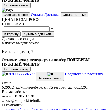
НУЖНЫЙ ФИЛЬТР
Оставить заявку
Оплата
Доставка
Заказать звонок
Оставить отзыв
ЦЕНА ПО ЗАПРОСУ
ПОД ЗАКАЗ
-
+
В корзину
Купить в один клик
Доставка со склада
в пункт выдачи заказа
Не нашли фильтр?
Оставьте заявку менеджеру на подбор
ПОДБЕРЕМ
НУЖНЫЙ ФИЛЬТР
Оставить заявку
8 800 222-82-77
Подписка на рассылку
Заказать звонок
Офис:
620012, г.Екатеринбург, ул. Кузнецова, 2Б, оф.1201
Время работы:
пн-пт с 8:30 - 17:30
zakaz@komplekt-tehnika.ru
О компании
Доставка
Оплата
Сертификаты
Акции
Контакты
О компании