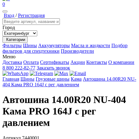
0
Вход
/
Регистрация
Город
Категории
Фильтры
Шины
Аккумуляторы
Масла и жидкости
Подбор
фильтров для спецтехники
Производители
Меню
Доставка
Оплата
Сертификаты
Акции
Контакты
О компании
8 800 222-82-77
Заказать звонок
Главная
Шины
Грузовые шины
Кама
Автошина 14.00R20 NU-
404 Кама PRO 164J с рег давлением
Автошина 14.00R20 NU-404
Кама PRO 164J с рег
давлением
Артикул
7440001