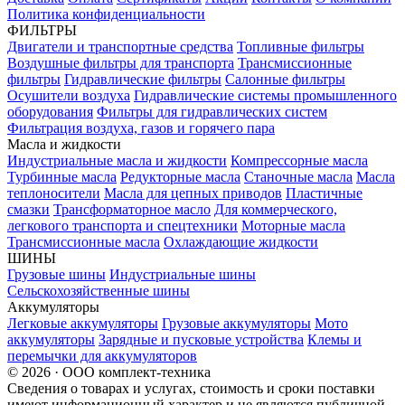
Политика конфиденциальности
ФИЛЬТРЫ
Двигатели и транспортные средства
Топливные фильтры
Воздушные фильтры для транспорта
Трансмиссионные
фильтры
Гидравлические фильтры
Салонные фильтры
Осушители воздуха
Гидравлические системы промышленного
оборудования
Фильтры для гидравлических систем
Фильтрация воздуха, газов и горячего пара
Масла и жидкости
Индустриальные масла и жидкости
Компрессорные масла
Турбинные масла
Редукторные масла
Станочные масла
Масла
теплоносители
Масла для цепных приводов
Пластичные
смазки
Трансформаторное масло
Для коммерческого,
легкового транспорта и спецтехники
Моторные масла
Трансмиссионные масла
Охлаждающие жидкости
ШИНЫ
Грузовые шины
Индустриальные шины
Сельскохозяйственные шины
Аккумуляторы
Легковые аккумуляторы
Грузовые аккумуляторы
Мото
аккумуляторы
Зарядные и пусковые устройства
Клемы и
перемычки для аккумуляторов
© 2026 · ООО комплект-техника
Сведения о товарах и услугах, стоимость и сроки поставки
имеют информационный характер и не являются публичной