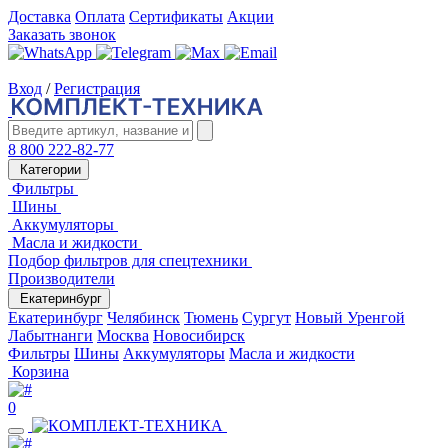
Доставка
Оплата
Сертификаты
Акции
Заказать звонок
Вход
/
Регистрация
8 800 222-82-77
Категории
Фильтры
Шины
Аккумуляторы
Масла и жидкости
Подбор фильтров для спецтехники
Производители
Екатеринбург
Екатеринбург
Челябинск
Тюмень
Сургут
Новый Уренгой
Лабытнанги
Москва
Новосибирск
Фильтры
Шины
Аккумуляторы
Масла и жидкости
Корзина
0