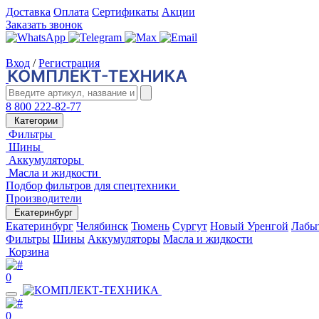
Доставка
Оплата
Сертификаты
Акции
Заказать звонок
Вход
/
Регистрация
8 800 222-82-77
Категории
Фильтры
Шины
Аккумуляторы
Масла и жидкости
Подбор фильтров для спецтехники
Производители
Екатеринбург
Екатеринбург
Челябинск
Тюмень
Сургут
Новый Уренгой
Лабы
Фильтры
Шины
Аккумуляторы
Масла и жидкости
Корзина
0
0