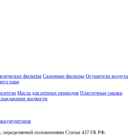
влические фильтры
Салонные фильтры
Осушители воздуха
чего пара
осители
Масла для цепных приводов
Пластичные смазки
лаждающие жидкости
аккумуляторов
й, определяемой положениями Статьи 437 ГК РФ.