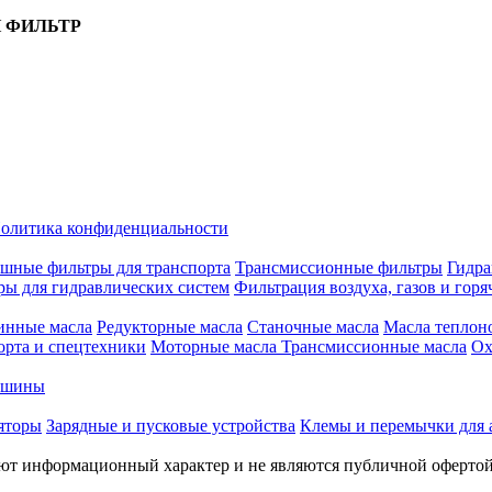
 ФИЛЬТР
олитика конфиденциальности
шные фильтры для транспорта
Трансмиссионные фильтры
Гидра
ры для гидравлических систем
Фильтрация воздуха, газов и горя
инные масла
Редукторные масла
Станочные масла
Масла теплон
орта и спецтехники
Моторные масла
Трансмиссионные масла
Ох
е шины
яторы
Зарядные и пусковые устройства
Клемы и перемычки для 
меют информационный характер и не являются публичной оферто