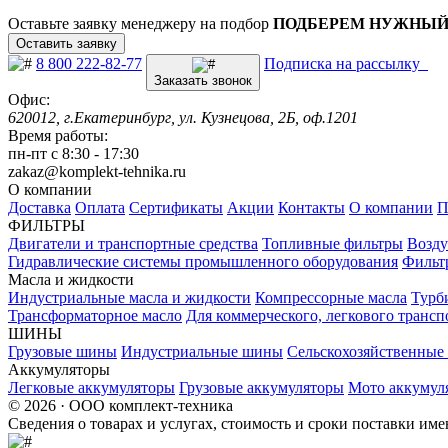
Оставьте заявку менеджеру на подбор
ПОДБЕРЕМ НУЖНЫЙ
Оставить заявку
8 800 222-82-77
Подписка на рассылку
Заказать звонок
Офис:
620012, г.Екатеринбург, ул. Кузнецова, 2Б, оф.1201
Время работы:
пн-пт с 8:30 - 17:30
zakaz@komplekt-tehnika.ru
О компании
Доставка
Оплата
Сертификаты
Акции
Контакты
О компании
П
ФИЛЬТРЫ
Двигатели и транспортные средства
Топливные фильтры
Возду
Гидравлические системы промышленного оборудования
Фильт
Масла и жидкости
Индустриальные масла и жидкости
Компрессорные масла
Турб
Трансформаторное масло
Для коммерческого, легкового трансп
ШИНЫ
Грузовые шины
Индустриальные шины
Сельскохозяйственны
Аккумуляторы
Легковые аккумуляторы
Грузовые аккумуляторы
Мото аккумул
© 2026 · ООО комплект-техника
Сведения о товарах и услугах, стоимость и сроки поставки и