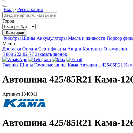
Вход
/
Регистрация
Город
Категории
Фильтры
Шины
Аккумуляторы
Масла и жидкости
Подбор филь
Меню
Доставка
Оплата
Сертификаты
Акции
Контакты
О компании
8 800 222-82-77
Заказать звонок
Главная
Шины
Грузовые шины
Кама
Автошина 425/85R21 Кам
Автошина 425/85R21 Кама-12
Артикул
1340011
Автошина 425/85R21 Кама-12