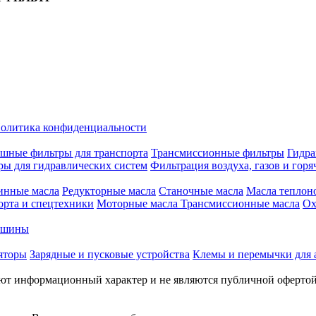
олитика конфиденциальности
шные фильтры для транспорта
Трансмиссионные фильтры
Гидра
ры для гидравлических систем
Фильтрация воздуха, газов и горя
инные масла
Редукторные масла
Станочные масла
Масла теплон
орта и спецтехники
Моторные масла
Трансмиссионные масла
Ох
е шины
яторы
Зарядные и пусковые устройства
Клемы и перемычки для 
меют информационный характер и не являются публичной оферто