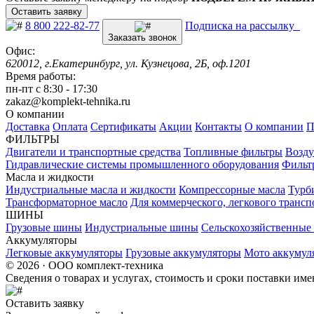
Оставить заявку
8 800 222-82-77
Подписка на рассылку
Заказать звонок
Офис:
620012, г.Екатеринбург, ул. Кузнецова, 2Б, оф.1201
Время работы:
пн-пт с 8:30 - 17:30
zakaz@komplekt-tehnika.ru
О компании
Доставка
Оплата
Сертификаты
Акции
Контакты
О компании
П
ФИЛЬТРЫ
Двигатели и транспортные средства
Топливные фильтры
Возду
Гидравлические системы промышленного оборудования
Фильт
Масла и жидкости
Индустриальные масла и жидкости
Компрессорные масла
Турб
Трансформаторное масло
Для коммерческого, легкового трансп
ШИНЫ
Грузовые шины
Индустриальные шины
Сельскохозяйственны
Аккумуляторы
Легковые аккумуляторы
Грузовые аккумуляторы
Мото аккумул
© 2026 · ООО комплект-техника
Сведения о товарах и услугах, стоимость и сроки поставки и
Оставить заявку