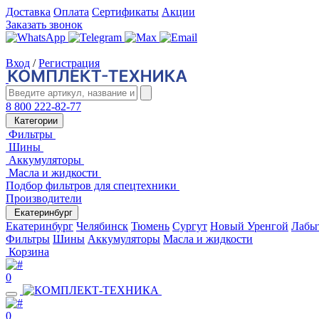
Доставка
Оплата
Сертификаты
Акции
Заказать звонок
Вход
/
Регистрация
8 800 222-82-77
Категории
Фильтры
Шины
Аккумуляторы
Масла и жидкости
Подбор фильтров для спецтехники
Производители
Екатеринбург
Екатеринбург
Челябинск
Тюмень
Сургут
Новый Уренгой
Лабы
Фильтры
Шины
Аккумуляторы
Масла и жидкости
Корзина
0
0