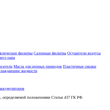
влические фильтры
Салонные фильтры
Осушители воздуха
чего пара
осители
Масла для цепных приводов
Пластичные смазки
лаждающие жидкости
аккумуляторов
й, определяемой положениями Статьи 437 ГК РФ.