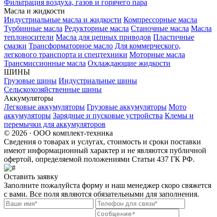
Фильтрация воздуха, газов и горячего пара
Масла и жидкости
Индустриальные масла и жидкости
Компрессорные масла
Турбинные масла
Редукторные масла
Станочные масла
Масла
теплоносители
Масла для цепных приводов
Пластичные
смазки
Трансформаторное масло
Для коммерческого,
легкового транспорта и спецтехники
Моторные масла
Трансмиссионные масла
Охлаждающие жидкости
ШИНЫ
Грузовые шины
Индустриальные шины
Сельскохозяйственные шины
Аккумуляторы
Легковые аккумуляторы
Грузовые аккумуляторы
Мото
аккумуляторы
Зарядные и пусковые устройства
Клемы и
перемычки для аккумуляторов
© 2026 · ООО комплект-техника
Сведения о товарах и услугах, стоимость и сроки поставки
имеют информационный характер и не являются публичной
офертой, определяемой положениями Статьи 437 ГК РФ.
Оставить заявку
Заполните пожалуйста форму и наш менеджер скоро свяжется
с вами. Все поля являются обязательными для заполнения.