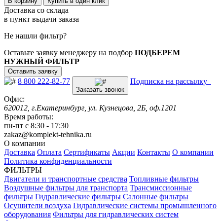
В корзину
Купить в один клик
Доставка со склада
в пункт выдачи заказа
Не нашли фильтр?
Оставьте заявку менеджеру на подбор
ПОДБЕРЕМ
НУЖНЫЙ ФИЛЬТР
Оставить заявку
8 800 222-82-77
Подписка на рассылку
Заказать звонок
Офис:
620012, г.Екатеринбург, ул. Кузнецова, 2Б, оф.1201
Время работы:
пн-пт с 8:30 - 17:30
zakaz@komplekt-tehnika.ru
О компании
Доставка
Оплата
Сертификаты
Акции
Контакты
О компании
Политика конфиденциальности
ФИЛЬТРЫ
Двигатели и транспортные средства
Топливные фильтры
Воздушные фильтры для транспорта
Трансмиссионные
фильтры
Гидравлические фильтры
Салонные фильтры
Осушители воздуха
Гидравлические системы промышленного
оборудования
Фильтры для гидравлических систем