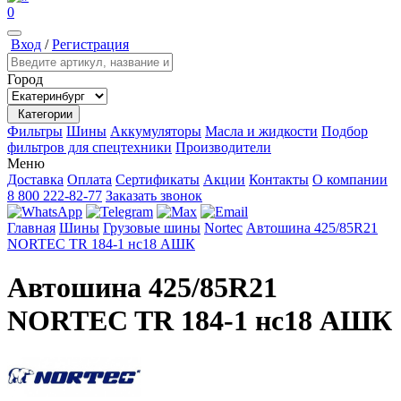
0
Вход
/
Регистрация
Город
Категории
Фильтры
Шины
Аккумуляторы
Масла и жидкости
Подбор
фильтров для спецтехники
Производители
Меню
Доставка
Оплата
Сертификаты
Акции
Контакты
О компании
8 800 222-82-77
Заказать звонок
Главная
Шины
Грузовые шины
Nortec
Автошина 425/85R21
NORTEC TR 184-1 нс18 АШК
Автошина 425/85R21
NORTEC TR 184-1 нс18 АШК