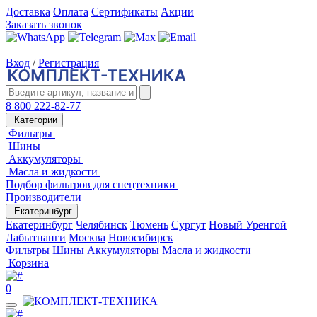
Доставка
Оплата
Сертификаты
Акции
Заказать звонок
Вход
/
Регистрация
8 800 222-82-77
Категории
Фильтры
Шины
Аккумуляторы
Масла и жидкости
Подбор фильтров для спецтехники
Производители
Екатеринбург
Екатеринбург
Челябинск
Тюмень
Сургут
Новый Уренгой
Лабытнанги
Москва
Новосибирск
Фильтры
Шины
Аккумуляторы
Масла и жидкости
Корзина
0