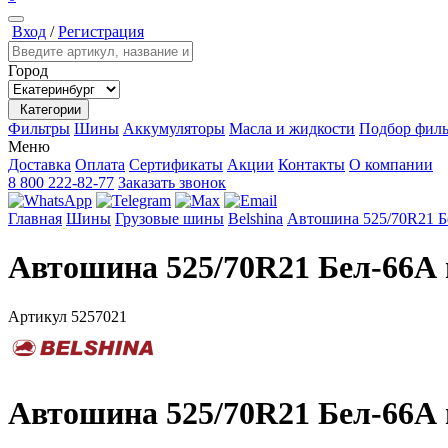
Вход
/
Регистрация
Город
Категории
Фильтры
Шины
Аккумуляторы
Масла и жидкости
Подбор филь
Меню
Доставка
Оплата
Сертификаты
Акции
Контакты
О компании
8 800 222-82-77
Заказать звонок
Главная
Шины
Грузовые шины
Belshina
Автошина 525/70R21 Б
Автошина 525/70R21 Бел-66А
Артикул
5257021
Автошина 525/70R21 Бел-66А