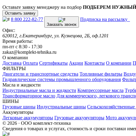
Оставьте заявку менеджеру на подбор
ПОДБЕРЕМ НУЖНЫЙ
Оставить заявку
8 800 222-82-77
Подписка на рассылку
Заказать звонок
Офис:
620012, г.Екатеринбург, ул. Кузнецова, 2Б, оф.1201
Время работы:
пн-пт с 8:30 - 17:30
zakaz@komplekt-tehnika.ru
О компании
Доставка
Оплата
Сертификаты
Акции
Контакты
О компании
П
ФИЛЬТРЫ
Двигатели и транспортные средства
Топливные фильтры
Возду
Гидравлические системы промышленного оборудования
Фильт
Масла и жидкости
Индустриальные масла и жидкости
Компрессорные масла
Турб
Трансформаторное масло
Для коммерческого, легкового трансп
ШИНЫ
Грузовые шины
Индустриальные шины
Сельскохозяйственны
Аккумуляторы
Легковые аккумуляторы
Грузовые аккумуляторы
Мото аккумул
© 2026 · ООО комплект-техника
Сведения о товарах и услугах, стоимость и сроки поставки и