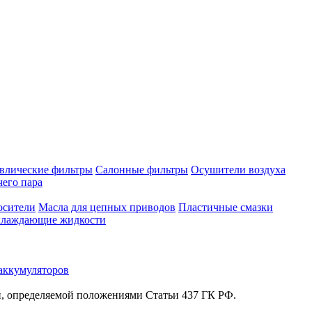
влические фильтры
Салонные фильтры
Осушители воздуха
чего пара
осители
Масла для цепных приводов
Пластичные смазки
лаждающие жидкости
аккумуляторов
й, определяемой положениями Статьи 437 ГК РФ.