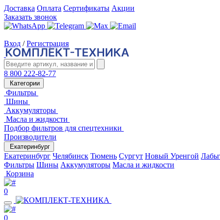
Доставка
Оплата
Сертификаты
Акции
Заказать звонок
Вход
/
Регистрация
8 800 222-82-77
Категории
Фильтры
Шины
Аккумуляторы
Масла и жидкости
Подбор фильтров для спецтехники
Производители
Екатеринбург
Екатеринбург
Челябинск
Тюмень
Сургут
Новый Уренгой
Лабы
Фильтры
Шины
Аккумуляторы
Масла и жидкости
Корзина
0
0