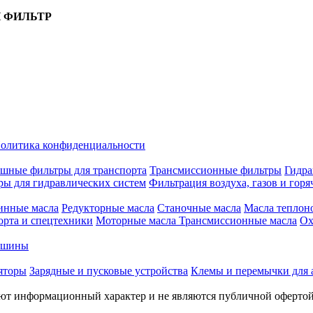
 ФИЛЬТР
олитика конфиденциальности
шные фильтры для транспорта
Трансмиссионные фильтры
Гидра
ры для гидравлических систем
Фильтрация воздуха, газов и горя
инные масла
Редукторные масла
Станочные масла
Масла теплон
орта и спецтехники
Моторные масла
Трансмиссионные масла
Ох
е шины
яторы
Зарядные и пусковые устройства
Клемы и перемычки для 
меют информационный характер и не являются публичной оферто