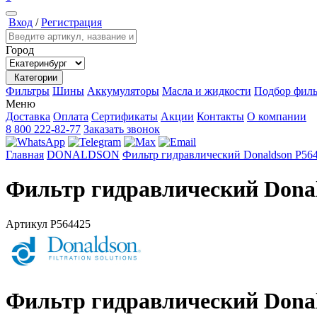
Вход
/
Регистрация
Город
Категории
Фильтры
Шины
Аккумуляторы
Масла и жидкости
Подбор филь
Меню
Доставка
Оплата
Сертификаты
Акции
Контакты
О компании
8 800 222-82-77
Заказать звонок
Главная
DONALDSON
Фильтр гидравлический Donaldson P56
Фильтр гидравлический Donal
Артикул
P564425
Фильтр гидравлический Donal