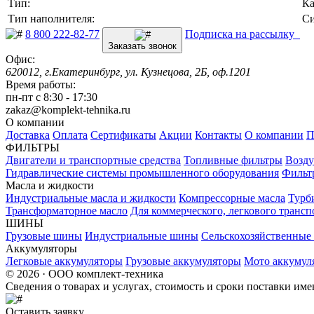
Тип:
К
Тип наполнителя:
Си
8 800 222-82-77
Подписка на рассылку
Заказать звонок
Офис:
620012, г.Екатеринбург, ул. Кузнецова, 2Б, оф.1201
Время работы:
пн-пт с 8:30 - 17:30
zakaz@komplekt-tehnika.ru
О компании
Доставка
Оплата
Сертификаты
Акции
Контакты
О компании
П
ФИЛЬТРЫ
Двигатели и транспортные средства
Топливные фильтры
Возду
Гидравлические системы промышленного оборудования
Фильт
Масла и жидкости
Индустриальные масла и жидкости
Компрессорные масла
Турб
Трансформаторное масло
Для коммерческого, легкового трансп
ШИНЫ
Грузовые шины
Индустриальные шины
Сельскохозяйственны
Аккумуляторы
Легковые аккумуляторы
Грузовые аккумуляторы
Мото аккумул
© 2026 · ООО комплект-техника
Сведения о товарах и услугах, стоимость и сроки поставки и
Оставить заявку