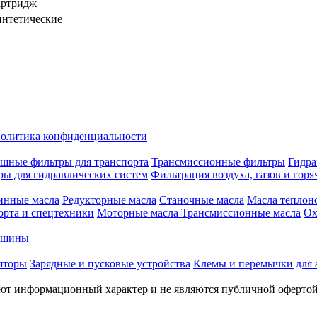
артридж
нтетические
олитика конфиденциальности
шные фильтры для транспорта
Трансмиссионные фильтры
Гидра
ры для гидравлических систем
Фильтрация воздуха, газов и горя
инные масла
Редукторные масла
Станочные масла
Масла теплон
орта и спецтехники
Моторные масла
Трансмиссионные масла
Ох
е шины
яторы
Зарядные и пусковые устройства
Клемы и перемычки для 
меют информационный характер и не являются публичной оферто