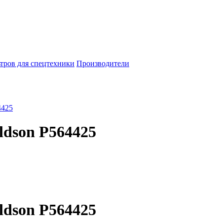
тров для спецтехники
Производители
4425
dson P564425
dson P564425