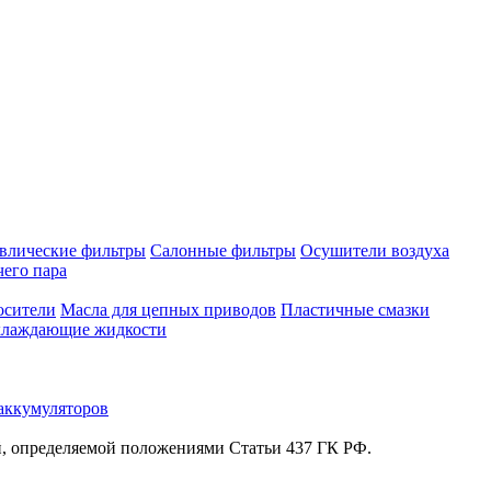
влические фильтры
Салонные фильтры
Осушители воздуха
чего пара
осители
Масла для цепных приводов
Пластичные смазки
лаждающие жидкости
аккумуляторов
й, определяемой положениями Статьи 437 ГК РФ.