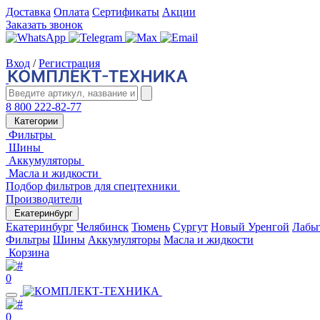
Доставка
Оплата
Сертификаты
Акции
Заказать звонок
Вход
/
Регистрация
8 800 222-82-77
Категории
Фильтры
Шины
Аккумуляторы
Масла и жидкости
Подбор фильтров для спецтехники
Производители
Екатеринбург
Екатеринбург
Челябинск
Тюмень
Сургут
Новый Уренгой
Лабы
Фильтры
Шины
Аккумуляторы
Масла и жидкости
Корзина
0
0