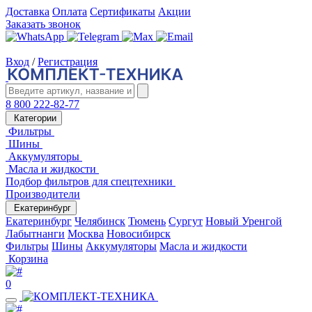
Доставка
Оплата
Сертификаты
Акции
Заказать звонок
Вход
/
Регистрация
8 800 222-82-77
Категории
Фильтры
Шины
Аккумуляторы
Масла и жидкости
Подбор фильтров для спецтехники
Производители
Екатеринбург
Екатеринбург
Челябинск
Тюмень
Сургут
Новый Уренгой
Лабытнанги
Москва
Новосибирск
Фильтры
Шины
Аккумуляторы
Масла и жидкости
Корзина
0