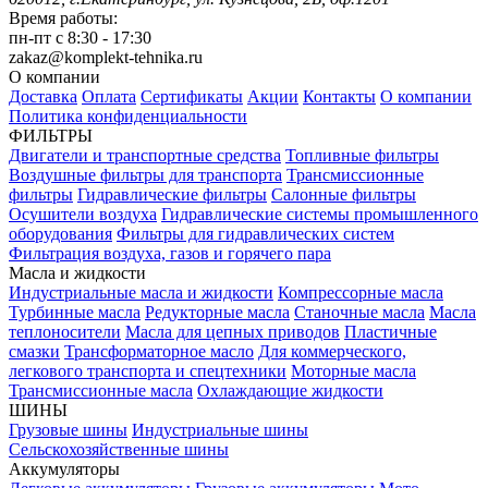
Время работы:
пн-пт с 8:30 - 17:30
zakaz@komplekt-tehnika.ru
О компании
Доставка
Оплата
Сертификаты
Акции
Контакты
О компании
Политика конфиденциальности
ФИЛЬТРЫ
Двигатели и транспортные средства
Топливные фильтры
Воздушные фильтры для транспорта
Трансмиссионные
фильтры
Гидравлические фильтры
Салонные фильтры
Осушители воздуха
Гидравлические системы промышленного
оборудования
Фильтры для гидравлических систем
Фильтрация воздуха, газов и горячего пара
Масла и жидкости
Индустриальные масла и жидкости
Компрессорные масла
Турбинные масла
Редукторные масла
Станочные масла
Масла
теплоносители
Масла для цепных приводов
Пластичные
смазки
Трансформаторное масло
Для коммерческого,
легкового транспорта и спецтехники
Моторные масла
Трансмиссионные масла
Охлаждающие жидкости
ШИНЫ
Грузовые шины
Индустриальные шины
Сельскохозяйственные шины
Аккумуляторы