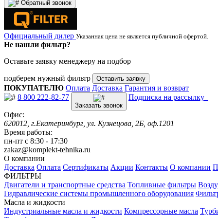
Обратный звонок
Официальный дилер
Указанная цена не является публичной офертой.
Не нашли фильтр?
Оставьте заявку менеджеру на подбор
подберем нужный фильтр
Оставить заявку
ПОКУПАТЕЛЮ
Оплата
Доставка
Гарантия и возврат
8 800 222-82-77
Подписка на рассылку
Заказать звонок
Офис:
620012, г.Екатеринбург, ул. Кузнецова, 2Б, оф.1201
Время работы:
пн-пт с 8:30 - 17:30
zakaz@komplekt-tehnika.ru
О компании
Доставка
Оплата
Сертификаты
Акции
Контакты
О компании
П
ФИЛЬТРЫ
Двигатели и транспортные средства
Топливные фильтры
Возду
Гидравлические системы промышленного оборудования
Фильт
Масла и жидкости
Индустриальные масла и жидкости
Компрессорные масла
Турб