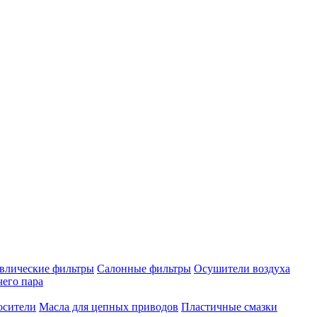
влические фильтры
Салонные фильтры
Осушители воздуха
чего пара
осители
Масла для цепных приводов
Пластичные смазки