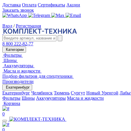
Доставка
Оплата
Сертификаты
Акции
Заказать звонок
Вход
/
Регистрация
8 800 222-82-77
Категории
Фильтры
Шины
Аккумуляторы
Масла и жидкости
Подбор фильтров для спецтехники
Производители
Екатеринбург
Екатеринбург
Челябинск
Тюмень
Сургут
Новый Уренгой
Лабы
Фильтры
Шины
Аккумуляторы
Масла и жидкости
Корзина
0
0