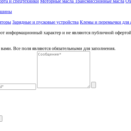
орта и спецтехники
Моторные масла
Трансмиссионные масла
Ох
е шины
яторы
Зарядные и пусковые устройства
Клемы и перемычки для 
меют информационный характер и не являются публичной оферто
вами. Все поля являются обязательными для заполнения.