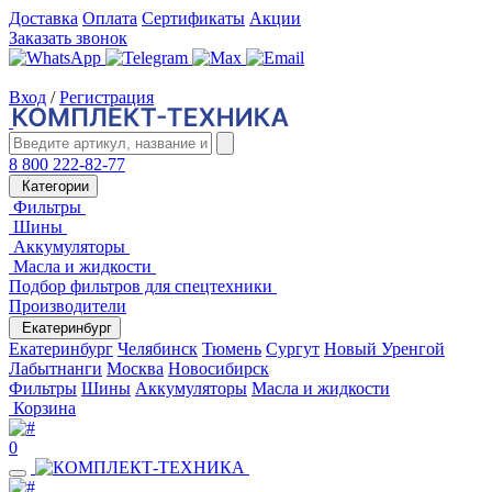
Доставка
Оплата
Сертификаты
Акции
Заказать звонок
Вход
/
Регистрация
8 800 222-82-77
Категории
Фильтры
Шины
Аккумуляторы
Масла и жидкости
Подбор фильтров для спецтехники
Производители
Екатеринбург
Екатеринбург
Челябинск
Тюмень
Сургут
Новый Уренгой
Лабытнанги
Москва
Новосибирск
Фильтры
Шины
Аккумуляторы
Масла и жидкости
Корзина
0