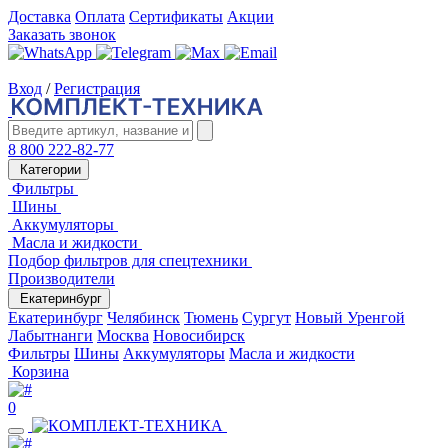
Доставка
Оплата
Сертификаты
Акции
Заказать звонок
Вход
/
Регистрация
8 800 222-82-77
Категории
Фильтры
Шины
Аккумуляторы
Масла и жидкости
Подбор фильтров для спецтехники
Производители
Екатеринбург
Екатеринбург
Челябинск
Тюмень
Сургут
Новый Уренгой
Лабытнанги
Москва
Новосибирск
Фильтры
Шины
Аккумуляторы
Масла и жидкости
Корзина
0