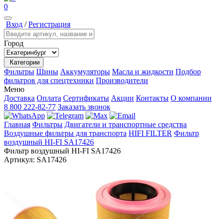
0
Вход
/
Регистрация
Город
Категории
Фильтры
Шины
Аккумуляторы
Масла и жидкости
Подбор
фильтров для спецтехники
Производители
Меню
Доставка
Оплата
Сертификаты
Акции
Контакты
О компании
8 800 222-82-77
Заказать звонок
Главная
Фильтры
Двигатели и транспортные средства
Воздушные фильтры для транспорта
HIFI FILTER
Фильтр
воздушный HI-FI SA17426
Фильтр воздушный HI-FI SA17426
Артикул:
SA17426