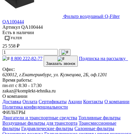
Фильтр воздушный Q-Filter
QA100444
Артикул
QA100444
Есть в наличии
25 558 ₽
8 800 222-82-77
Подписка на рассылку
Заказать звонок
Офис:
620012, г.Екатеринбург, ул. Кузнецова, 2Б, оф.1201
Время работы:
пн-пт с 8:30 - 17:30
zakaz@komplekt-tehnika.ru
О компании
Доставка
Оплата
Сертификаты
Акции
Контакты
О компании
Политика конфиденциальности
ФИЛЬТРЫ
Двигатели и транспортные средства
Топливные фильтры
Воздушные фильтры для транспорта
Трансмиссионные
фильтры
Гидравлические фильтры
Салонные фильтры
Осушители воздуха
Гидравлические системы промышленного