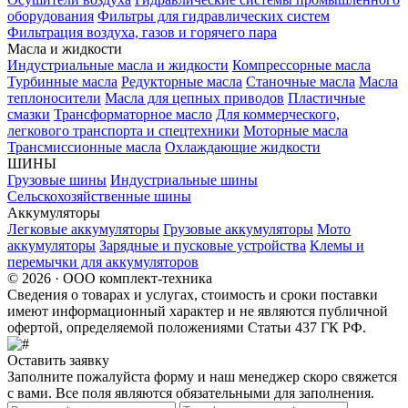
оборудования
Фильтры для гидравлических систем
Фильтрация воздуха, газов и горячего пара
Масла и жидкости
Индустриальные масла и жидкости
Компрессорные масла
Турбинные масла
Редукторные масла
Станочные масла
Масла
теплоносители
Масла для цепных приводов
Пластичные
смазки
Трансформаторное масло
Для коммерческого,
легкового транспорта и спецтехники
Моторные масла
Трансмиссионные масла
Охлаждающие жидкости
ШИНЫ
Грузовые шины
Индустриальные шины
Сельскохозяйственные шины
Аккумуляторы
Легковые аккумуляторы
Грузовые аккумуляторы
Мото
аккумуляторы
Зарядные и пусковые устройства
Клемы и
перемычки для аккумуляторов
© 2026 · ООО комплект-техника
Сведения о товарах и услугах, стоимость и сроки поставки
имеют информационный характер и не являются публичной
офертой, определяемой положениями Статьи 437 ГК РФ.
Оставить заявку
Заполните пожалуйста форму и наш менеджер скоро свяжется
с вами. Все поля являются обязательными для заполнения.