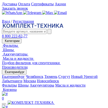
Доставка
Оплата
Сертификаты
Акции
Заказать звонок
Вход
/
Регистрация
8 800 222-82-77
Категории
Фильтры
Шины
Аккумуляторы
Масла и жидкости
Подбор фильтров для спецтехники
Производители
Екатеринбург
Екатеринбург
Челябинск
Тюмень
Сургут
Новый Уренгой
Лабытнанги
Москва
Новосибирск
Фильтры
Шины
Аккумуляторы
Масла и жидкости
Корзина
0