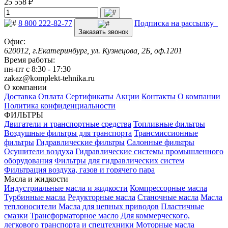
25 558 ₽
8 800 222-82-77
Подписка на рассылку
Заказать звонок
Офис:
620012, г.Екатеринбург, ул. Кузнецова, 2Б, оф.1201
Время работы:
пн-пт с 8:30 - 17:30
zakaz@komplekt-tehnika.ru
О компании
Доставка
Оплата
Сертификаты
Акции
Контакты
О компании
Политика конфиденциальности
ФИЛЬТРЫ
Двигатели и транспортные средства
Топливные фильтры
Воздушные фильтры для транспорта
Трансмиссионные
фильтры
Гидравлические фильтры
Салонные фильтры
Осушители воздуха
Гидравлические системы промышленного
оборудования
Фильтры для гидравлических систем
Фильтрация воздуха, газов и горячего пара
Масла и жидкости
Индустриальные масла и жидкости
Компрессорные масла
Турбинные масла
Редукторные масла
Станочные масла
Масла
теплоносители
Масла для цепных приводов
Пластичные
смазки
Трансформаторное масло
Для коммерческого,
легкового транспорта и спецтехники
Моторные масла