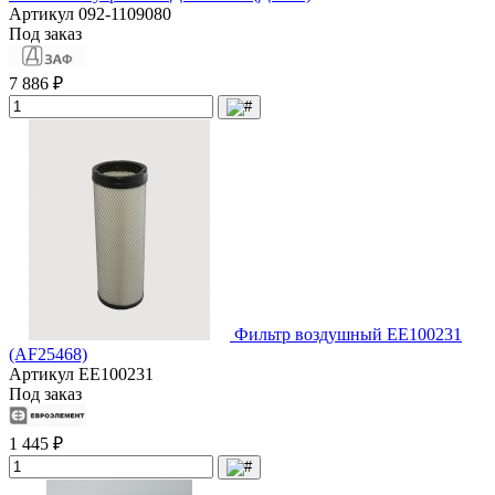
Артикул
092-1109080
Под заказ
7 886 ₽
Фильтр воздушный EE100231
(AF25468)
Артикул
EE100231
Под заказ
1 445 ₽