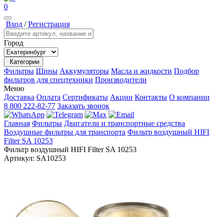
0
Вход
/
Регистрация
Город
Категории
Фильтры
Шины
Аккумуляторы
Масла и жидкости
Подбор
фильтров для спецтехники
Производители
Меню
Доставка
Оплата
Сертификаты
Акции
Контакты
О компании
8 800 222-82-77
Заказать звонок
Главная
Фильтры
Двигатели и транспортные средства
Воздушные фильтры для транспорта
Фильтр воздушный HIFI
Filter SA 10253
Фильтр воздушный HIFI Filter SA 10253
Артикул:
SA10253