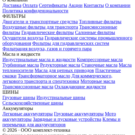
Доставка
Оплата
Сертификаты
Акции
Контакты
О компании
Политика конфиденциальности
ФИЛЬТРЫ
Двигатели и транспортные средства
Топливные фильтры
Воздушные фильтры для транспорта
Трансмиссионные
фильтры
Гидравлические фильтры
Салонные фильтры
Осушители воздуха
Гидравлические системы промышленного
оборудования
Фильтры для гидравлических систем
Фильтрация воздуха, газов и горячего пара
Масла и жидкости
Индустриальные масла и жидкости
Компрессорные масла
Турбинные масла
Редукторные масла
Станочные масла
Масла
теплоносители
Масла для цепных приводов
Пластичные
смазки
Трансформаторное масло
Для коммерческого,
легкового транспорта и спецтехники
Моторные масла
Трансмиссионные масла
Охлаждающие жидкости
ШИНЫ
Грузовые шины
Индустриальные шины
Сельскохозяйственные шины
Аккумуляторы
Легковые аккумуляторы
Грузовые аккумуляторы
Мото
аккумуляторы
Зарядные и пусковые устройства
Клемы и
перемычки для аккумуляторов
© 2026 · ООО комплект-техника