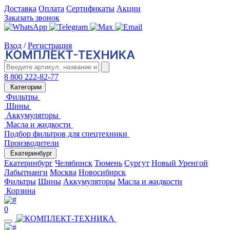
Доставка
Оплата
Сертификаты
Акции
Заказать звонок
Вход
/
Регистрация
8 800 222-82-77
Категории
Фильтры
Шины
Аккумуляторы
Масла и жидкости
Подбор фильтров для спецтехники
Производители
Екатеринбург
Екатеринбург
Челябинск
Тюмень
Сургут
Новый Уренгой
Лабытнанги
Москва
Новосибирск
Фильтры
Шины
Аккумуляторы
Масла и жидкости
Корзина
0