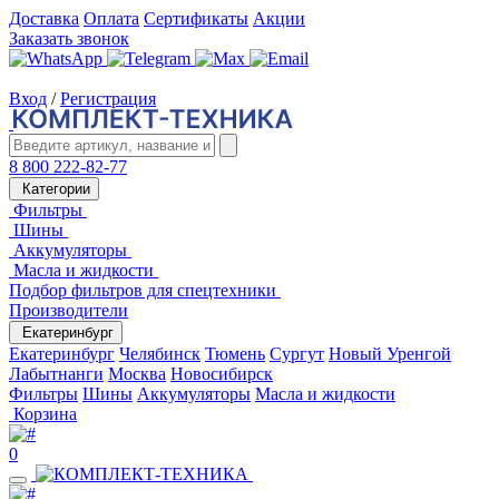
Доставка
Оплата
Сертификаты
Акции
Заказать звонок
Вход
/
Регистрация
8 800 222-82-77
Категории
Фильтры
Шины
Аккумуляторы
Масла и жидкости
Подбор фильтров для спецтехники
Производители
Екатеринбург
Екатеринбург
Челябинск
Тюмень
Сургут
Новый Уренгой
Лабытнанги
Москва
Новосибирск
Фильтры
Шины
Аккумуляторы
Масла и жидкости
Корзина
0