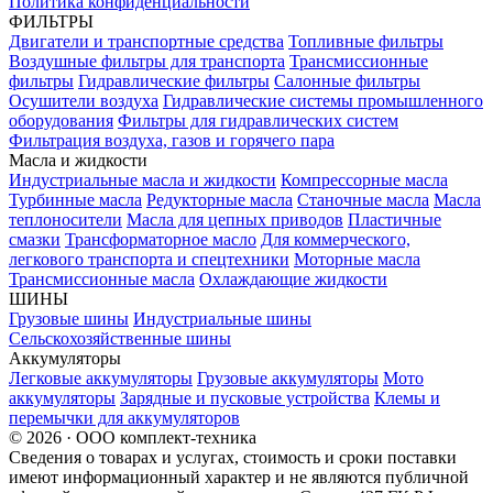
Политика конфиденциальности
ФИЛЬТРЫ
Двигатели и транспортные средства
Топливные фильтры
Воздушные фильтры для транспорта
Трансмиссионные
фильтры
Гидравлические фильтры
Салонные фильтры
Осушители воздуха
Гидравлические системы промышленного
оборудования
Фильтры для гидравлических систем
Фильтрация воздуха, газов и горячего пара
Масла и жидкости
Индустриальные масла и жидкости
Компрессорные масла
Турбинные масла
Редукторные масла
Станочные масла
Масла
теплоносители
Масла для цепных приводов
Пластичные
смазки
Трансформаторное масло
Для коммерческого,
легкового транспорта и спецтехники
Моторные масла
Трансмиссионные масла
Охлаждающие жидкости
ШИНЫ
Грузовые шины
Индустриальные шины
Сельскохозяйственные шины
Аккумуляторы
Легковые аккумуляторы
Грузовые аккумуляторы
Мото
аккумуляторы
Зарядные и пусковые устройства
Клемы и
перемычки для аккумуляторов
© 2026 · ООО комплект-техника
Сведения о товарах и услугах, стоимость и сроки поставки
имеют информационный характер и не являются публичной