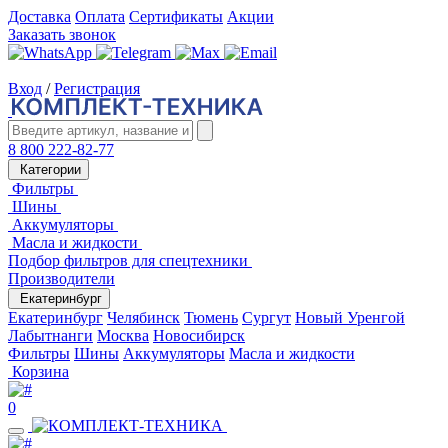
Доставка
Оплата
Сертификаты
Акции
Заказать звонок
Вход
/
Регистрация
8 800 222-82-77
Категории
Фильтры
Шины
Аккумуляторы
Масла и жидкости
Подбор фильтров для спецтехники
Производители
Екатеринбург
Екатеринбург
Челябинск
Тюмень
Сургут
Новый Уренгой
Лабытнанги
Москва
Новосибирск
Фильтры
Шины
Аккумуляторы
Масла и жидкости
Корзина
0