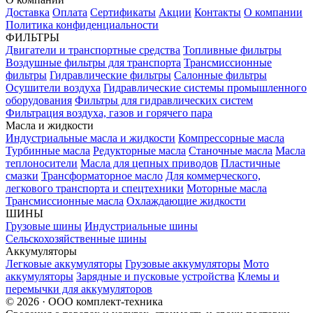
Доставка
Оплата
Сертификаты
Акции
Контакты
О компании
Политика конфиденциальности
ФИЛЬТРЫ
Двигатели и транспортные средства
Топливные фильтры
Воздушные фильтры для транспорта
Трансмиссионные
фильтры
Гидравлические фильтры
Салонные фильтры
Осушители воздуха
Гидравлические системы промышленного
оборудования
Фильтры для гидравлических систем
Фильтрация воздуха, газов и горячего пара
Масла и жидкости
Индустриальные масла и жидкости
Компрессорные масла
Турбинные масла
Редукторные масла
Станочные масла
Масла
теплоносители
Масла для цепных приводов
Пластичные
смазки
Трансформаторное масло
Для коммерческого,
легкового транспорта и спецтехники
Моторные масла
Трансмиссионные масла
Охлаждающие жидкости
ШИНЫ
Грузовые шины
Индустриальные шины
Сельскохозяйственные шины
Аккумуляторы
Легковые аккумуляторы
Грузовые аккумуляторы
Мото
аккумуляторы
Зарядные и пусковые устройства
Клемы и
перемычки для аккумуляторов
© 2026 · ООО комплект-техника