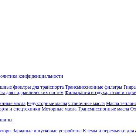
олитика конфиденциальности
шные фильтры для транспорта
Трансмиссионные фильтры
Гидра
ры для гидравлических систем
Фильтрация воздуха, газов и горя
инные масла
Редукторные масла
Станочные масла
Масла теплон
орта и спецтехники
Моторные масла
Трансмиссионные масла
Ох
е шины
яторы
Зарядные и пусковые устройства
Клемы и перемычки для 