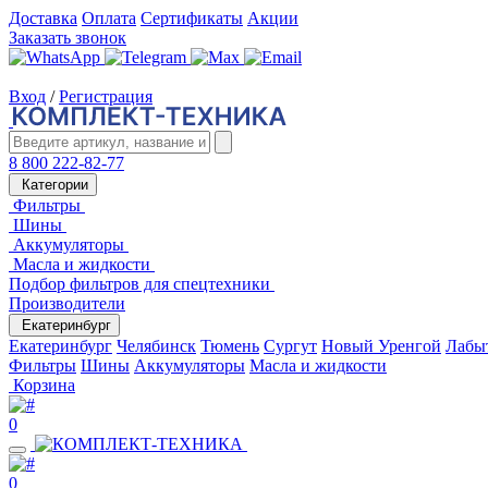
Доставка
Оплата
Сертификаты
Акции
Заказать звонок
Вход
/
Регистрация
8 800 222-82-77
Категории
Фильтры
Шины
Аккумуляторы
Масла и жидкости
Подбор фильтров для спецтехники
Производители
Екатеринбург
Екатеринбург
Челябинск
Тюмень
Сургут
Новый Уренгой
Лабы
Фильтры
Шины
Аккумуляторы
Масла и жидкости
Корзина
0
0