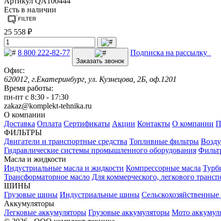
Артикул
QA100444
Есть в наличии
25 558 ₽
8 800 222-82-77
Подписка на рассылку
Заказать звонок
Офис:
620012, г.Екатеринбург, ул. Кузнецова, 2Б, оф.1201
Время работы:
пн-пт с 8:30 - 17:30
zakaz@komplekt-tehnika.ru
О компании
Доставка
Оплата
Сертификаты
Акции
Контакты
О компании
П
ФИЛЬТРЫ
Двигатели и транспортные средства
Топливные фильтры
Возду
Гидравлические системы промышленного оборудования
Фильт
Масла и жидкости
Индустриальные масла и жидкости
Компрессорные масла
Турб
Трансформаторное масло
Для коммерческого, легкового трансп
ШИНЫ
Грузовые шины
Индустриальные шины
Сельскохозяйственны
Аккумуляторы
Легковые аккумуляторы
Грузовые аккумуляторы
Мото аккумул