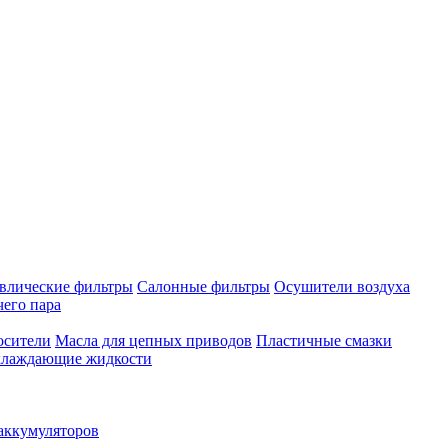
влические фильтры
Салонные фильтры
Осушители воздуха
чего пара
осители
Масла для цепных приводов
Пластичные смазки
лаждающие жидкости
аккумуляторов