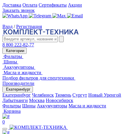
Доставка
Оплата
Сертификаты
Акции
Заказать звонок
Вход
/
Регистрация
8 800 222-82-77
Категории
Фильтры
Шины
Аккумуляторы
Масла и жидкости
Подбор фильтров для спецтехники
Производители
Екатеринбург
Екатеринбург
Челябинск
Тюмень
Сургут
Новый Уренгой
Лабытнанги
Москва
Новосибирск
Фильтры
Шины
Аккумуляторы
Масла и жидкости
Корзина
0