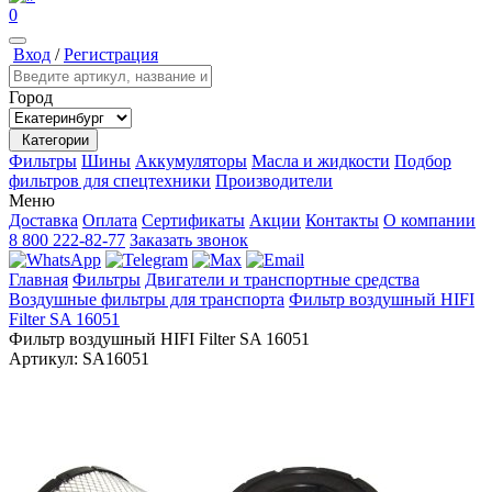
0
Вход
/
Регистрация
Город
Категории
Фильтры
Шины
Аккумуляторы
Масла и жидкости
Подбор
фильтров для спецтехники
Производители
Меню
Доставка
Оплата
Сертификаты
Акции
Контакты
О компании
8 800 222-82-77
Заказать звонок
Главная
Фильтры
Двигатели и транспортные средства
Воздушные фильтры для транспорта
Фильтр воздушный HIFI
Filter SA 16051
Фильтр воздушный HIFI Filter SA 16051
Артикул:
SA16051