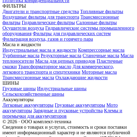
Политика конфиденциальности
ФИЛЬТРЫ
Двигатели и транспортные средства
Топливные фильтры
Воздушные фильтры для транспорта
Трансмиссионные
фильтры
Гидравлические фильтры
Салонные фильтры
Осушители воздуха
Гидравлические системы промышленного
оборудования
Фильтры для гидравлических систем
Фильтрация воздуха, газов и горячего пара
Масла и жидкости
Индустриальные масла и жидкости
Компрессорные масла
Турбинные масла
Редукторные масла
Станочные масла
Масла
теплоносители
Масла для цепных приводов
Пластичные
смазки
Трансформаторное масло
Для коммерческого,
легкового транспорта и спецтехники
Моторные масла
Трансмиссионные масла
Охлаждающие жидкости
ШИНЫ
Грузовые шины
Индустриальные шины
Сельскохозяйственные шины
Аккумуляторы
Легковые аккумуляторы
Грузовые аккумуляторы
Мото
аккумуляторы
Зарядные и пусковые устройства
Клемы и
перемычки для аккумуляторов
© 2026 · ООО комплект-техника
Сведения о товарах и услугах, стоимость и сроки поставки
имеют информационный характер и не являются публичной