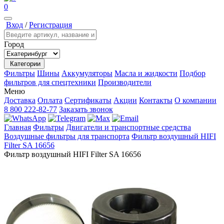
0
Вход
/
Регистрация
Город
Категории
Фильтры
Шины
Аккумуляторы
Масла и жидкости
Подбор
фильтров для спецтехники
Производители
Меню
Доставка
Оплата
Сертификаты
Акции
Контакты
О компании
8 800 222-82-77
Заказать звонок
Главная
Фильтры
Двигатели и транспортные средства
Воздушные фильтры для транспорта
Фильтр воздушный HIFI
Filter SA 16656
Фильтр воздушный HIFI Filter SA 16656