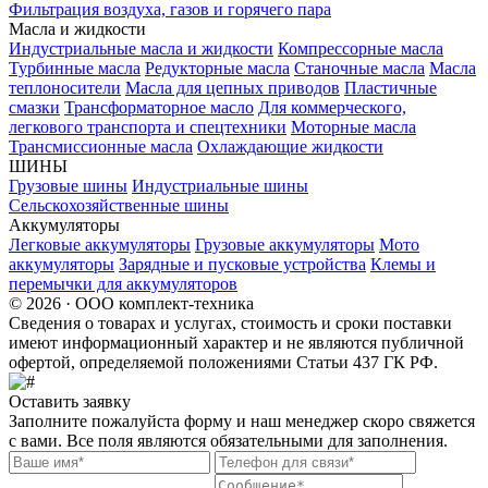
Фильтрация воздуха, газов и горячего пара
Масла и жидкости
Индустриальные масла и жидкости
Компрессорные масла
Турбинные масла
Редукторные масла
Станочные масла
Масла
теплоносители
Масла для цепных приводов
Пластичные
смазки
Трансформаторное масло
Для коммерческого,
легкового транспорта и спецтехники
Моторные масла
Трансмиссионные масла
Охлаждающие жидкости
ШИНЫ
Грузовые шины
Индустриальные шины
Сельскохозяйственные шины
Аккумуляторы
Легковые аккумуляторы
Грузовые аккумуляторы
Мото
аккумуляторы
Зарядные и пусковые устройства
Клемы и
перемычки для аккумуляторов
© 2026 · ООО комплект-техника
Сведения о товарах и услугах, стоимость и сроки поставки
имеют информационный характер и не являются публичной
офертой, определяемой положениями Статьи 437 ГК РФ.
Оставить заявку
Заполните пожалуйста форму и наш менеджер скоро свяжется
с вами. Все поля являются обязательными для заполнения.