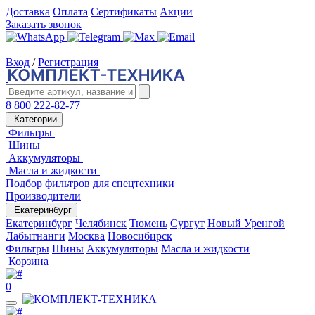
Доставка
Оплата
Сертификаты
Акции
Заказать звонок
Вход
/
Регистрация
8 800 222-82-77
Категории
Фильтры
Шины
Аккумуляторы
Масла и жидкости
Подбор фильтров для спецтехники
Производители
Екатеринбург
Екатеринбург
Челябинск
Тюмень
Сургут
Новый Уренгой
Лабытнанги
Москва
Новосибирск
Фильтры
Шины
Аккумуляторы
Масла и жидкости
Корзина
0