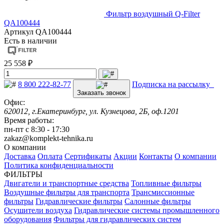
Фильтр воздушный Q-Filter
QA100444
Артикул
QA100444
Есть в наличии
25 558 ₽
8 800 222-82-77
Подписка на рассылку
Заказать звонок
Офис:
620012, г.Екатеринбург, ул. Кузнецова, 2Б, оф.1201
Время работы:
пн-пт с 8:30 - 17:30
zakaz@komplekt-tehnika.ru
О компании
Доставка
Оплата
Сертификаты
Акции
Контакты
О компании
Политика конфиденциальности
ФИЛЬТРЫ
Двигатели и транспортные средства
Топливные фильтры
Воздушные фильтры для транспорта
Трансмиссионные
фильтры
Гидравлические фильтры
Салонные фильтры
Осушители воздуха
Гидравлические системы промышленного
оборудования
Фильтры для гидравлических систем