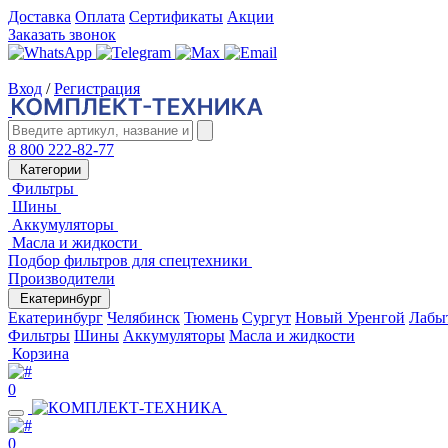
Доставка
Оплата
Сертификаты
Акции
Заказать звонок
Вход
/
Регистрация
8 800 222-82-77
Категории
Фильтры
Шины
Аккумуляторы
Масла и жидкости
Подбор фильтров для спецтехники
Производители
Екатеринбург
Екатеринбург
Челябинск
Тюмень
Сургут
Новый Уренгой
Лабы
Фильтры
Шины
Аккумуляторы
Масла и жидкости
Корзина
0
0