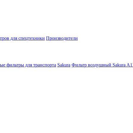
тров для спецтехники
Производители
ые фильтры для транспорта
Sakura
Фильтр воздушный Sakura A1