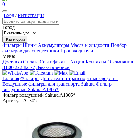
0
Вход
/
Регистрация
Город
Категории
Фильтры
Шины
Аккумуляторы
Масла и жидкости
Подбор
фильтров для спецтехники
Производители
Меню
Доставка
Оплата
Сертификаты
Акции
Контакты
О компании
8 800 222-82-77
Заказать звонок
Главная
Фильтры
Двигатели и транспортные средства
Воздушные фильтры для транспорта
Sakura
Фильтр
воздушный Sakura A1305*
Фильтр воздушный Sakura A1305*
Артикул:
A1305