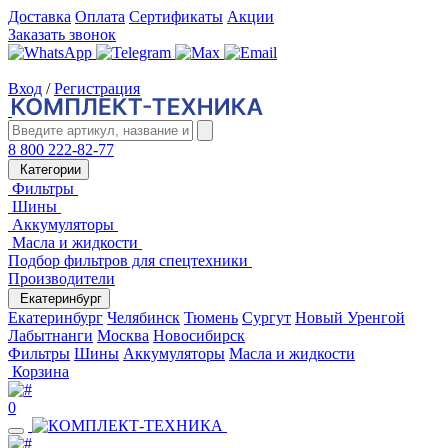
Доставка
Оплата
Сертификаты
Акции
Заказать звонок
Вход
/
Регистрация
8 800 222-82-77
Категории
Фильтры
Шины
Аккумуляторы
Масла и жидкости
Подбор фильтров для спецтехники
Производители
Екатеринбург
Екатеринбург
Челябинск
Тюмень
Сургут
Новый Уренгой
Лабытнанги
Москва
Новосибирск
Фильтры
Шины
Аккумуляторы
Масла и жидкости
Корзина
0