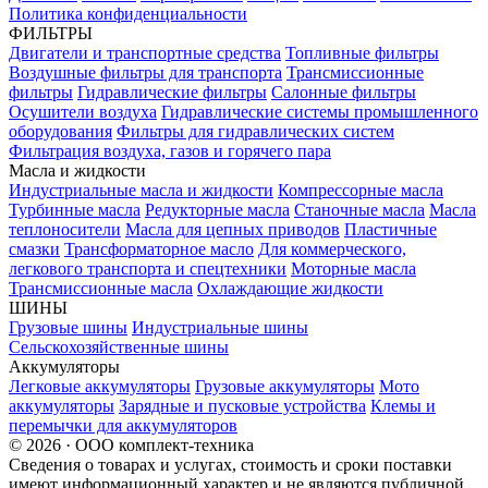
Политика конфиденциальности
ФИЛЬТРЫ
Двигатели и транспортные средства
Топливные фильтры
Воздушные фильтры для транспорта
Трансмиссионные
фильтры
Гидравлические фильтры
Салонные фильтры
Осушители воздуха
Гидравлические системы промышленного
оборудования
Фильтры для гидравлических систем
Фильтрация воздуха, газов и горячего пара
Масла и жидкости
Индустриальные масла и жидкости
Компрессорные масла
Турбинные масла
Редукторные масла
Станочные масла
Масла
теплоносители
Масла для цепных приводов
Пластичные
смазки
Трансформаторное масло
Для коммерческого,
легкового транспорта и спецтехники
Моторные масла
Трансмиссионные масла
Охлаждающие жидкости
ШИНЫ
Грузовые шины
Индустриальные шины
Сельскохозяйственные шины
Аккумуляторы
Легковые аккумуляторы
Грузовые аккумуляторы
Мото
аккумуляторы
Зарядные и пусковые устройства
Клемы и
перемычки для аккумуляторов
© 2026 · ООО комплект-техника
Сведения о товарах и услугах, стоимость и сроки поставки
имеют информационный характер и не являются публичной