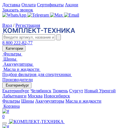
Доставка
Оплата
Сертификаты
Акции
Заказать звонок
Вход
/
Регистрация
8 800 222-82-77
Категории
Фильтры
Шины
Аккумуляторы
Масла и жидкости
Подбор фильтров для спецтехники
Производители
Екатеринбург
Екатеринбург
Челябинск
Тюмень
Сургут
Новый Уренгой
Лабытнанги
Москва
Новосибирск
Фильтры
Шины
Аккумуляторы
Масла и жидкости
Корзина
0