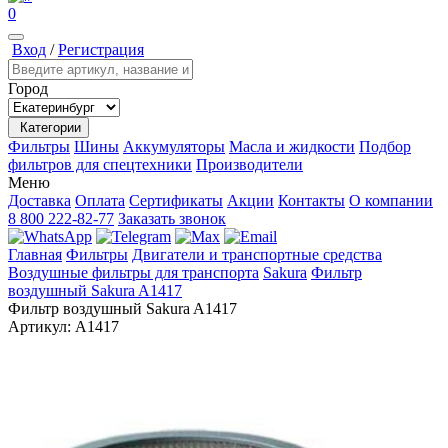
0
Вход
/
Регистрация
Город
Категории
Фильтры
Шины
Аккумуляторы
Масла и жидкости
Подбор
фильтров для спецтехники
Производители
Меню
Доставка
Оплата
Сертификаты
Акции
Контакты
О компании
8 800 222-82-77
Заказать звонок
Главная
Фильтры
Двигатели и транспортные средства
Воздушные фильтры для транспорта
Sakura
Фильтр
воздушный Sakura A1417
Фильтр воздушный Sakura A1417
Артикул:
A1417