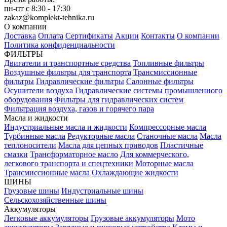
пн-пт с 8:30 - 17:30
zakaz@komplekt-tehnika.ru
О компании
Доставка
Оплата
Сертификаты
Акции
Контакты
О компании
Политика конфиденциальности
ФИЛЬТРЫ
Двигатели и транспортные средства
Топливные фильтры
Воздушные фильтры для транспорта
Трансмиссионные
фильтры
Гидравлические фильтры
Салонные фильтры
Осушители воздуха
Гидравлические системы промышленного
оборудования
Фильтры для гидравлических систем
Фильтрация воздуха, газов и горячего пара
Масла и жидкости
Индустриальные масла и жидкости
Компрессорные масла
Турбинные масла
Редукторные масла
Станочные масла
Масла
теплоносители
Масла для цепных приводов
Пластичные
смазки
Трансформаторное масло
Для коммерческого,
легкового транспорта и спецтехники
Моторные масла
Трансмиссионные масла
Охлаждающие жидкости
ШИНЫ
Грузовые шины
Индустриальные шины
Сельскохозяйственные шины
Аккумуляторы
Легковые аккумуляторы
Грузовые аккумуляторы
Мото