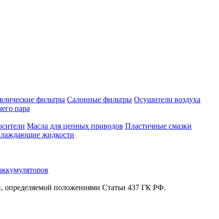
влические фильтры
Салонные фильтры
Осушители воздуха
чего пара
осители
Масла для цепных приводов
Пластичные смазки
лаждающие жидкости
аккумуляторов
й, определяемой положениями Статьи 437 ГК РФ.