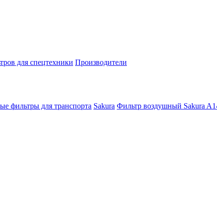
тров для спецтехники
Производители
ые фильтры для транспорта
Sakura
Фильтр воздушный Sakura A1