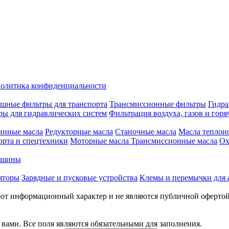
олитика конфиденциальности
шные фильтры для транспорта
Трансмиссионные фильтры
Гидра
ры для гидравлических систем
Фильтрация воздуха, газов и горя
инные масла
Редукторные масла
Станочные масла
Масла теплон
орта и спецтехники
Моторные масла
Трансмиссионные масла
Ох
е шины
яторы
Зарядные и пусковые устройства
Клемы и перемычки для 
меют информационный характер и не являются публичной оферто
вами. Все поля являются обязательными для заполнения.