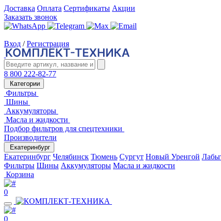
Доставка
Оплата
Сертификаты
Акции
Заказать звонок
Вход
/
Регистрация
8 800 222-82-77
Категории
Фильтры
Шины
Аккумуляторы
Масла и жидкости
Подбор фильтров для спецтехники
Производители
Екатеринбург
Екатеринбург
Челябинск
Тюмень
Сургут
Новый Уренгой
Лабы
Фильтры
Шины
Аккумуляторы
Масла и жидкости
Корзина
0
0