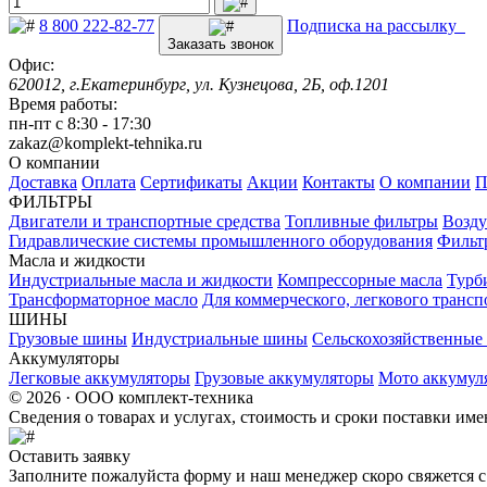
8 800 222-82-77
Подписка на рассылку
Заказать звонок
Офис:
620012, г.Екатеринбург, ул. Кузнецова, 2Б, оф.1201
Время работы:
пн-пт с 8:30 - 17:30
zakaz@komplekt-tehnika.ru
О компании
Доставка
Оплата
Сертификаты
Акции
Контакты
О компании
П
ФИЛЬТРЫ
Двигатели и транспортные средства
Топливные фильтры
Возду
Гидравлические системы промышленного оборудования
Фильт
Масла и жидкости
Индустриальные масла и жидкости
Компрессорные масла
Турб
Трансформаторное масло
Для коммерческого, легкового трансп
ШИНЫ
Грузовые шины
Индустриальные шины
Сельскохозяйственны
Аккумуляторы
Легковые аккумуляторы
Грузовые аккумуляторы
Мото аккумул
© 2026 · ООО комплект-техника
Сведения о товарах и услугах, стоимость и сроки поставки и
Оставить заявку
Заполните пожалуйста форму и наш менеджер скоро свяжется с 