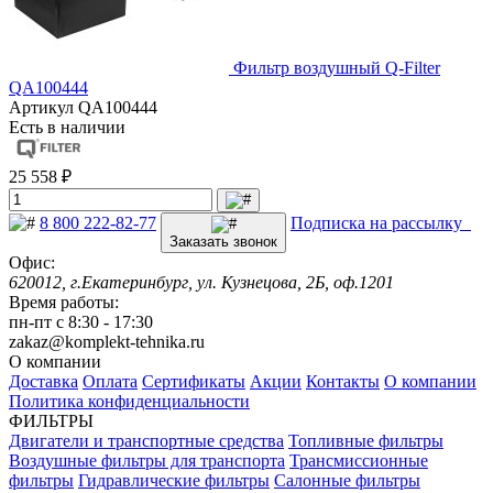
Фильтр воздушный Q-Filter
QA100444
Артикул
QA100444
Есть в наличии
25 558 ₽
8 800 222-82-77
Подписка на рассылку
Заказать звонок
Офис:
620012, г.Екатеринбург, ул. Кузнецова, 2Б, оф.1201
Время работы:
пн-пт с 8:30 - 17:30
zakaz@komplekt-tehnika.ru
О компании
Доставка
Оплата
Сертификаты
Акции
Контакты
О компании
Политика конфиденциальности
ФИЛЬТРЫ
Двигатели и транспортные средства
Топливные фильтры
Воздушные фильтры для транспорта
Трансмиссионные
фильтры
Гидравлические фильтры
Салонные фильтры