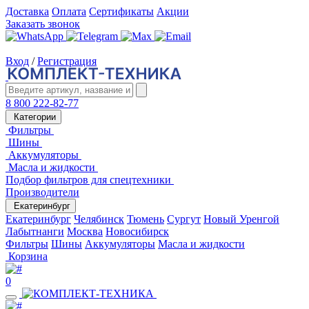
Доставка
Оплата
Сертификаты
Акции
Заказать звонок
Вход
/
Регистрация
8 800 222-82-77
Категории
Фильтры
Шины
Аккумуляторы
Масла и жидкости
Подбор фильтров для спецтехники
Производители
Екатеринбург
Екатеринбург
Челябинск
Тюмень
Сургут
Новый Уренгой
Лабытнанги
Москва
Новосибирск
Фильтры
Шины
Аккумуляторы
Масла и жидкости
Корзина
0