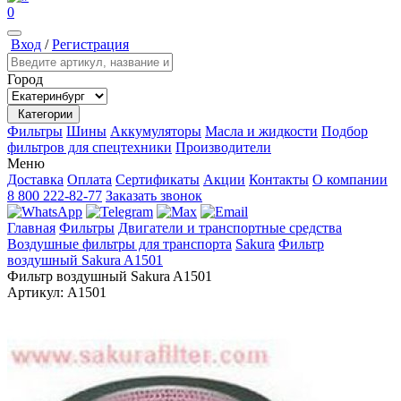
0
Вход
/
Регистрация
Город
Категории
Фильтры
Шины
Аккумуляторы
Масла и жидкости
Подбор
фильтров для спецтехники
Производители
Меню
Доставка
Оплата
Сертификаты
Акции
Контакты
О компании
8 800 222-82-77
Заказать звонок
Главная
Фильтры
Двигатели и транспортные средства
Воздушные фильтры для транспорта
Sakura
Фильтр
воздушный Sakura A1501
Фильтр воздушный Sakura A1501
Артикул:
A1501