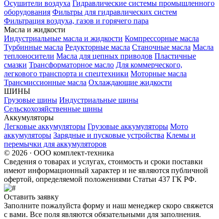
Осушители воздуха
Гидравлические системы промышленного
оборудования
Фильтры для гидравлических систем
Фильтрация воздуха, газов и горячего пара
Масла и жидкости
Индустриальные масла и жидкости
Компрессорные масла
Турбинные масла
Редукторные масла
Станочные масла
Масла
теплоносители
Масла для цепных приводов
Пластичные
смазки
Трансформаторное масло
Для коммерческого,
легкового транспорта и спецтехники
Моторные масла
Трансмиссионные масла
Охлаждающие жидкости
ШИНЫ
Грузовые шины
Индустриальные шины
Сельскохозяйственные шины
Аккумуляторы
Легковые аккумуляторы
Грузовые аккумуляторы
Мото
аккумуляторы
Зарядные и пусковые устройства
Клемы и
перемычки для аккумуляторов
© 2026 · ООО комплект-техника
Сведения о товарах и услугах, стоимость и сроки поставки
имеют информационный характер и не являются публичной
офертой, определяемой положениями Статьи 437 ГК РФ.
Оставить заявку
Заполните пожалуйста форму и наш менеджер скоро свяжется
с вами. Все поля являются обязательными для заполнения.