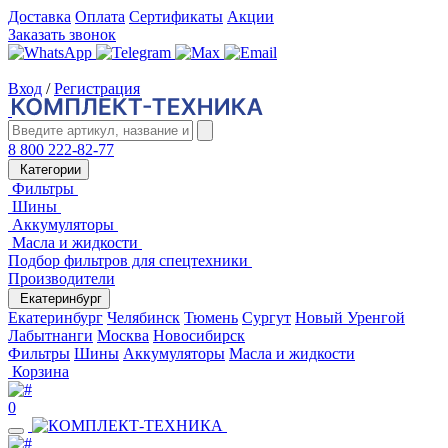
Доставка
Оплата
Сертификаты
Акции
Заказать звонок
Вход
/
Регистрация
8 800 222-82-77
Категории
Фильтры
Шины
Аккумуляторы
Масла и жидкости
Подбор фильтров для спецтехники
Производители
Екатеринбург
Екатеринбург
Челябинск
Тюмень
Сургут
Новый Уренгой
Лабытнанги
Москва
Новосибирск
Фильтры
Шины
Аккумуляторы
Масла и жидкости
Корзина
0