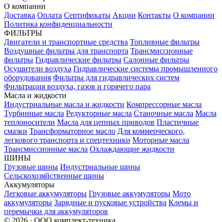
О компании
Доставка
Оплата
Сертификаты
Акции
Контакты
О компании
Политика конфиденциальности
ФИЛЬТРЫ
Двигатели и транспортные средства
Топливные фильтры
Воздушные фильтры для транспорта
Трансмиссионные
фильтры
Гидравлические фильтры
Салонные фильтры
Осушители воздуха
Гидравлические системы промышленного
оборудования
Фильтры для гидравлических систем
Фильтрация воздуха, газов и горячего пара
Масла и жидкости
Индустриальные масла и жидкости
Компрессорные масла
Турбинные масла
Редукторные масла
Станочные масла
Масла
теплоносители
Масла для цепных приводов
Пластичные
смазки
Трансформаторное масло
Для коммерческого,
легкового транспорта и спецтехники
Моторные масла
Трансмиссионные масла
Охлаждающие жидкости
ШИНЫ
Грузовые шины
Индустриальные шины
Сельскохозяйственные шины
Аккумуляторы
Легковые аккумуляторы
Грузовые аккумуляторы
Мото
аккумуляторы
Зарядные и пусковые устройства
Клемы и
перемычки для аккумуляторов
© 2026 · ООО комплект-техника