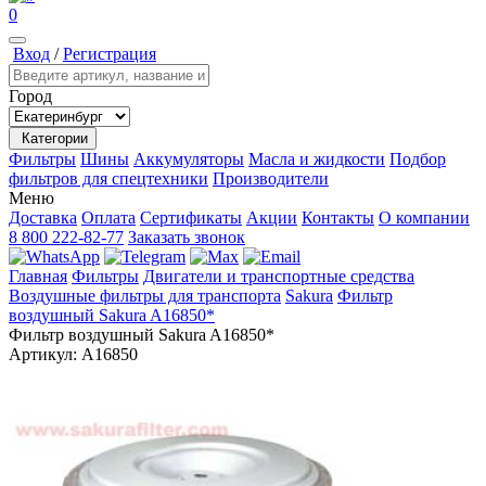
0
Вход
/
Регистрация
Город
Категории
Фильтры
Шины
Аккумуляторы
Масла и жидкости
Подбор
фильтров для спецтехники
Производители
Меню
Доставка
Оплата
Сертификаты
Акции
Контакты
О компании
8 800 222-82-77
Заказать звонок
Главная
Фильтры
Двигатели и транспортные средства
Воздушные фильтры для транспорта
Sakura
Фильтр
воздушный Sakura A16850*
Фильтр воздушный Sakura A16850*
Артикул:
A16850