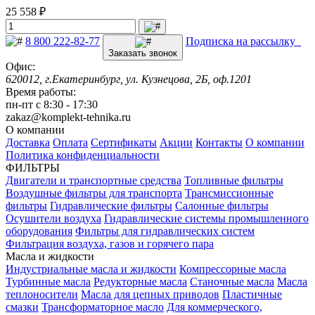
25 558 ₽
8 800 222-82-77
Подписка на рассылку
Заказать звонок
Офис:
620012, г.Екатеринбург, ул. Кузнецова, 2Б, оф.1201
Время работы:
пн-пт с 8:30 - 17:30
zakaz@komplekt-tehnika.ru
О компании
Доставка
Оплата
Сертификаты
Акции
Контакты
О компании
Политика конфиденциальности
ФИЛЬТРЫ
Двигатели и транспортные средства
Топливные фильтры
Воздушные фильтры для транспорта
Трансмиссионные
фильтры
Гидравлические фильтры
Салонные фильтры
Осушители воздуха
Гидравлические системы промышленного
оборудования
Фильтры для гидравлических систем
Фильтрация воздуха, газов и горячего пара
Масла и жидкости
Индустриальные масла и жидкости
Компрессорные масла
Турбинные масла
Редукторные масла
Станочные масла
Масла
теплоносители
Масла для цепных приводов
Пластичные
смазки
Трансформаторное масло
Для коммерческого,