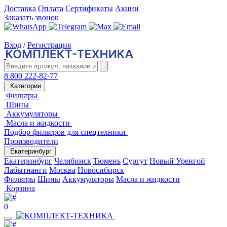
Доставка
Оплата
Сертификаты
Акции
Заказать звонок
Вход
/
Регистрация
8 800 222-82-77
Категории
Фильтры
Шины
Аккумуляторы
Масла и жидкости
Подбор фильтров для спецтехники
Производители
Екатеринбург
Екатеринбург
Челябинск
Тюмень
Сургут
Новый Уренгой
Лабытнанги
Москва
Новосибирск
Фильтры
Шины
Аккумуляторы
Масла и жидкости
Корзина
0