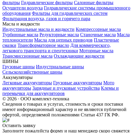
фильтры
Гидравлические фильтры
Салонные фильтры
Осушители воздуха
Гидравлические системы промышленного
оборудования
Фильтры для гидравлических систем
Фильтрация воздуха, газов и горячего пара
Масла и жидкости
Индустриальные масла и жидкости
Компрессорные масла
Турбинные масла
Редукторные масла
Станочные масла
Масла
теплоносители
Масла для цепных приводов
Пластичные
смазки
Трансформаторное масло
Для коммерческого,
легкового транспорта и спецтехники
Моторные масла
Трансмиссионные масла
Охлаждающие жидкости
ШИНЫ
Грузовые шины
Индустриальные шины
Сельскохозяйственные шины
Аккумуляторы
Легковые аккумуляторы
Грузовые аккумуляторы
Мото
аккумуляторы
Зарядные и пусковые устройства
Клемы и
перемычки для аккумуляторов
© 2026 · ООО комплект-техника
Сведения о товарах и услугах, стоимость и сроки поставки
имеют информационный характер и не являются публичной
офертой, определяемой положениями Статьи 437 ГК РФ.
Оставить заявку
Заполните пожалуйста форму и наш менеджер скоро свяжется