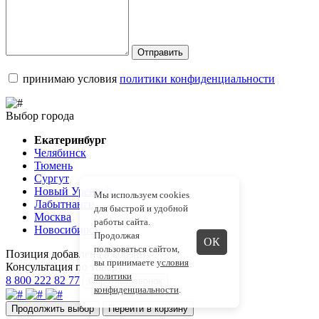
Отправить
принимаю условия
политики конфиденциальности
Выбор города
Екатеринбург
Челябинск
Тюмень
Сургут
Новый Уренгой
Мы используем cookies
Лабытнанги
для быстрой и удобной
Москва
работы сайта.
Новосибирск
Продолжая
ОК
пользоваться сайтом,
Позиция добавлена в корзину
вы принимаете
условия
Консультация по товару
политики
8 800 222 82 77
Обратный звонок
конфиденциальности
.
Продолжить выбор
Перейти в корзину