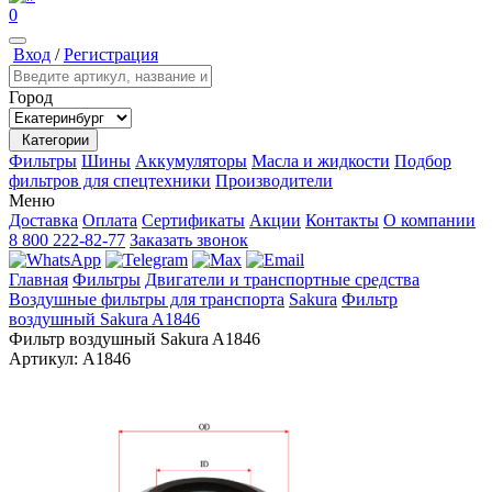
0
Вход
/
Регистрация
Город
Категории
Фильтры
Шины
Аккумуляторы
Масла и жидкости
Подбор
фильтров для спецтехники
Производители
Меню
Доставка
Оплата
Сертификаты
Акции
Контакты
О компании
8 800 222-82-77
Заказать звонок
Главная
Фильтры
Двигатели и транспортные средства
Воздушные фильтры для транспорта
Sakura
Фильтр
воздушный Sakura A1846
Фильтр воздушный Sakura A1846
Артикул:
A1846