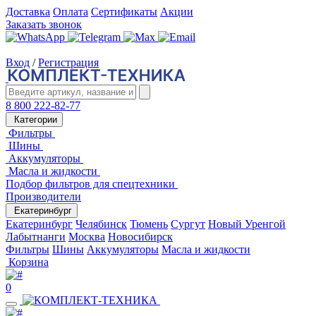
Доставка
Оплата
Сертификаты
Акции
Заказать звонок
Вход
/
Регистрация
8 800 222-82-77
Категории
Фильтры
Шины
Аккумуляторы
Масла и жидкости
Подбор фильтров для спецтехники
Производители
Екатеринбург
Екатеринбург
Челябинск
Тюмень
Сургут
Новый Уренгой
Лабытнанги
Москва
Новосибирск
Фильтры
Шины
Аккумуляторы
Масла и жидкости
Корзина
0