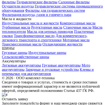
фильтры
Гидравлические фильтры
Салонные фильтры
Осушители воздуха
Гидравлические системы промышленного
оборудования
Фильтры для гидравлических систем
Фильтрация воздуха, газов и горячего пара
Масла и жидкости
Индустриальные масла и жидкости
Компрессорные масла
Турбинные масла
Редукторные масла
Станочные масла
Масла
теплоносители
Масла для цепных приводов
Пластичные
смазки
Трансформаторное масло
Для коммерческого,
легкового транспорта и спецтехники
Моторные масла
Трансмиссионные масла
Охлаждающие жидкости
ШИНЫ
Грузовые шины
Индустриальные шины
Сельскохозяйственные шины
Аккумуляторы
Легковые аккумуляторы
Грузовые аккумуляторы
Мото
аккумуляторы
Зарядные и пусковые устройства
Клемы и
перемычки для аккумуляторов
© 2026 · ООО комплект-техника
Сведения о товарах и услугах, стоимость и сроки поставки
имеют информационный характер и не являются публичной
офертой, определяемой положениями Статьи 437 ГК РФ.
Оставить заявку
Заполните пожалуйста форму и наш менеджер скоро свяжется