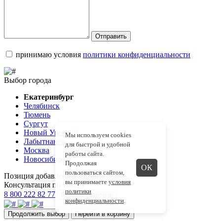
Отправить
принимаю условия
политики конфиденциальности
Выбор города
Екатеринбург
Челябинск
Тюмень
Сургут
Новый Уренгой
Мы используем cookies
Лабытнанги
для быстрой и удобной
Москва
работы сайта.
Новосибирск
Продолжая
ОК
пользоваться сайтом,
Позиция добавлена в корзину
вы принимаете
условия
Консультация по товару
политики
8 800 222 82 77
Обратный звонок
конфиденциальности
.
Продолжить выбор
Перейти в корзину