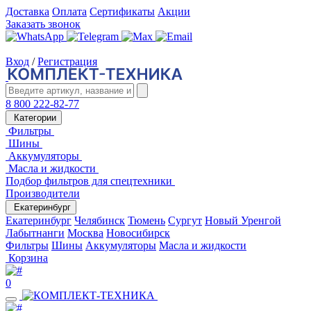
Доставка
Оплата
Сертификаты
Акции
Заказать звонок
Вход
/
Регистрация
8 800 222-82-77
Категории
Фильтры
Шины
Аккумуляторы
Масла и жидкости
Подбор фильтров для спецтехники
Производители
Екатеринбург
Екатеринбург
Челябинск
Тюмень
Сургут
Новый Уренгой
Лабытнанги
Москва
Новосибирск
Фильтры
Шины
Аккумуляторы
Масла и жидкости
Корзина
0