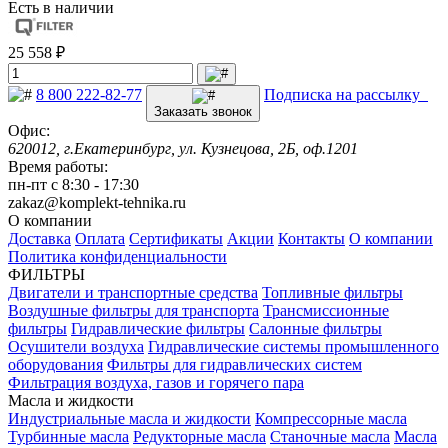
Есть в наличии
25 558 ₽
8 800 222-82-77
Подписка на рассылку
Заказать звонок
Офис:
620012, г.Екатеринбург, ул. Кузнецова, 2Б, оф.1201
Время работы:
пн-пт с 8:30 - 17:30
zakaz@komplekt-tehnika.ru
О компании
Доставка
Оплата
Сертификаты
Акции
Контакты
О компании
Политика конфиденциальности
ФИЛЬТРЫ
Двигатели и транспортные средства
Топливные фильтры
Воздушные фильтры для транспорта
Трансмиссионные
фильтры
Гидравлические фильтры
Салонные фильтры
Осушители воздуха
Гидравлические системы промышленного
оборудования
Фильтры для гидравлических систем
Фильтрация воздуха, газов и горячего пара
Масла и жидкости
Индустриальные масла и жидкости
Компрессорные масла
Турбинные масла
Редукторные масла
Станочные масла
Масла