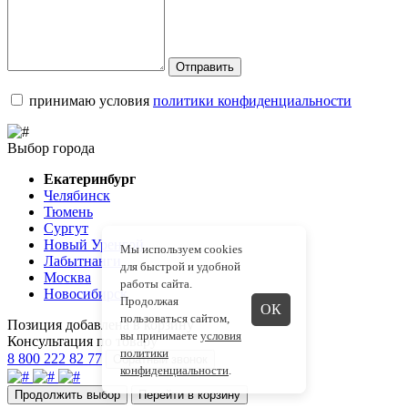
Отправить
принимаю условия
политики конфиденциальности
Выбор города
Екатеринбург
Челябинск
Тюмень
Сургут
Новый Уренгой
Мы используем cookies
Лабытнанги
для быстрой и удобной
Москва
работы сайта.
Новосибирск
Продолжая
ОК
пользоваться сайтом,
Позиция добавлена в корзину
вы принимаете
условия
Консультация по товару
политики
8 800 222 82 77
Обратный звонок
конфиденциальности
.
Продолжить выбор
Перейти в корзину