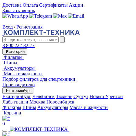
Доставка
Оплата
Сертификаты
Акции
Заказать звонок
Вход
/
Регистрация
8 800 222-82-77
Категории
Фильтры
Шины
Аккумуляторы
Масла и жидкости
Подбор фильтров для спецтехники
Производители
Екатеринбург
Екатеринбург
Челябинск
Тюмень
Сургут
Новый Уренгой
Лабытнанги
Москва
Новосибирск
Фильтры
Шины
Аккумуляторы
Масла и жидкости
Корзина
0