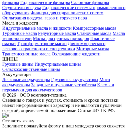
фильтры
Гидравлические фильтры
Салонные фильтры
Осушители воздуха
Гидравлические системы промышленного
оборудования
Фильтры для гидравлических систем
Фильтрация воздуха, газов и горячего пара
Масла и жидкости
Индустриальные масла и жидкости
Компрессорные масла
Турбинные масла
Редукторные масла
Станочные масла
Масла
теплоносители
Масла для цепных приводов
Пластичные
смазки
Трансформаторное масло
Для коммерческого,
легкового транспорта и спецтехники
Моторные масла
Трансмиссионные масла
Охлаждающие жидкости
ШИНЫ
Грузовые шины
Индустриальные шины
Сельскохозяйственные шины
Аккумуляторы
Легковые аккумуляторы
Грузовые аккумуляторы
Мото
аккумуляторы
Зарядные и пусковые устройства
Клемы и
перемычки для аккумуляторов
© 2026 · ООО комплект-техника
Сведения о товарах и услугах, стоимость и сроки поставки
имеют информационный характер и не являются публичной
офертой, определяемой положениями Статьи 437 ГК РФ.
Оставить заявку
Заполните пожалуйста форму и наш менеджер скоро свяжется