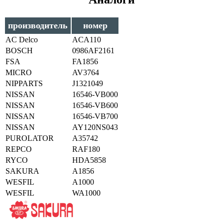
производитель
номер
AC Delco
ACA110
BOSCH
0986AF2161
FSA
FA1856
MICRO
AV3764
NIPPARTS
J1321049
NISSAN
16546-VB000
NISSAN
16546-VB600
NISSAN
16546-VB700
NISSAN
AY120NS043
PUROLATOR
A35742
REPCO
RAF180
RYCO
HDA5858
SAKURA
A1856
WESFIL
A1000
WESFIL
WA1000