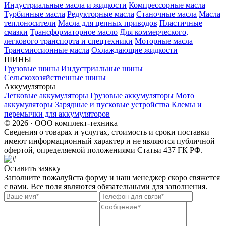
Индустриальные масла и жидкости
Компрессорные масла
Турбинные масла
Редукторные масла
Станочные масла
Масла
теплоносители
Масла для цепных приводов
Пластичные
смазки
Трансформаторное масло
Для коммерческого,
легкового транспорта и спецтехники
Моторные масла
Трансмиссионные масла
Охлаждающие жидкости
ШИНЫ
Грузовые шины
Индустриальные шины
Сельскохозяйственные шины
Аккумуляторы
Легковые аккумуляторы
Грузовые аккумуляторы
Мото
аккумуляторы
Зарядные и пусковые устройства
Клемы и
перемычки для аккумуляторов
© 2026 · ООО комплект-техника
Сведения о товарах и услугах, стоимость и сроки поставки
имеют информационный характер и не являются публичной
офертой, определяемой положениями Статьи 437 ГК РФ.
Оставить заявку
Заполните пожалуйста форму и наш менеджер скоро свяжется
с вами. Все поля являются обязательными для заполнения.