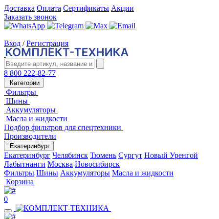
Доставка
Оплата
Сертификаты
Акции
Заказать звонок
Вход
/
Регистрация
8 800 222-82-77
Категории
Фильтры
Шины
Аккумуляторы
Масла и жидкости
Подбор фильтров для спецтехники
Производители
Екатеринбург
Екатеринбург
Челябинск
Тюмень
Сургут
Новый Уренгой
Лабытнанги
Москва
Новосибирск
Фильтры
Шины
Аккумуляторы
Масла и жидкости
Корзина
0