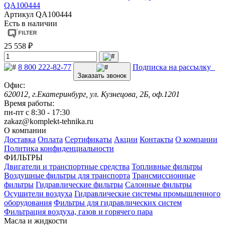
QA100444
Артикул
QA100444
Есть в наличии
25 558 ₽
8 800 222-82-77
Подписка на рассылку
Заказать звонок
Офис:
620012, г.Екатеринбург, ул. Кузнецова, 2Б, оф.1201
Время работы:
пн-пт с 8:30 - 17:30
zakaz@komplekt-tehnika.ru
О компании
Доставка
Оплата
Сертификаты
Акции
Контакты
О компании
Политика конфиденциальности
ФИЛЬТРЫ
Двигатели и транспортные средства
Топливные фильтры
Воздушные фильтры для транспорта
Трансмиссионные
фильтры
Гидравлические фильтры
Салонные фильтры
Осушители воздуха
Гидравлические системы промышленного
оборудования
Фильтры для гидравлических систем
Фильтрация воздуха, газов и горячего пара
Масла и жидкости