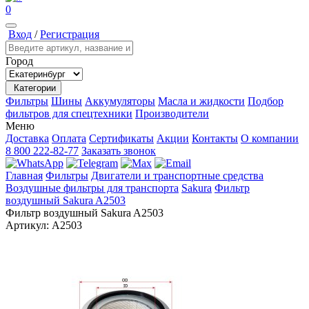
0
Вход
/
Регистрация
Город
Категории
Фильтры
Шины
Аккумуляторы
Масла и жидкости
Подбор
фильтров для спецтехники
Производители
Меню
Доставка
Оплата
Сертификаты
Акции
Контакты
О компании
8 800 222-82-77
Заказать звонок
Главная
Фильтры
Двигатели и транспортные средства
Воздушные фильтры для транспорта
Sakura
Фильтр
воздушный Sakura A2503
Фильтр воздушный Sakura A2503
Артикул:
A2503