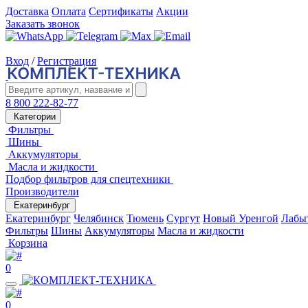
Доставка
Оплата
Сертификаты
Акции
Заказать звонок
Вход
/
Регистрация
8 800 222-82-77
Категории
Фильтры
Шины
Аккумуляторы
Масла и жидкости
Подбор фильтров для спецтехники
Производители
Екатеринбург
Екатеринбург
Челябинск
Тюмень
Сургут
Новый Уренгой
Лабы
Фильтры
Шины
Аккумуляторы
Масла и жидкости
Корзина
0
0