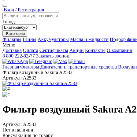
Вход
/
Регистрация
Город
Категории
Фильтры
Шины
Аккумуляторы
Масла и жидкости
Подбор филь
Меню
Доставка
Оплата
Сертификаты
Акции
Контакты
О компании
8 800 222-82-77
Заказать звонок
Главная
Фильтры
Двигатели и транспортные средства
Воздушн
Фильтр воздушный Sakura A2533
Артикул:
A2533
Фильтр воздушный Sakura A2
Артикул:
A2533
Нет в наличии
Консультация по товару