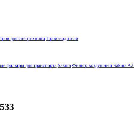
тров для спецтехники
Производители
ые фильтры для транспорта
Sakura
Фильтр воздушный Sakura A2
533