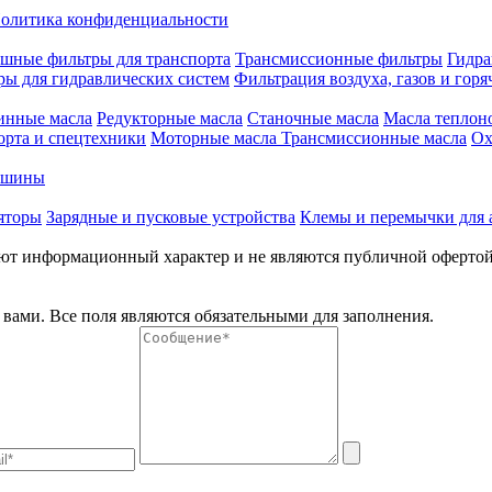
олитика конфиденциальности
шные фильтры для транспорта
Трансмиссионные фильтры
Гидра
ры для гидравлических систем
Фильтрация воздуха, газов и горя
инные масла
Редукторные масла
Станочные масла
Масла теплон
орта и спецтехники
Моторные масла
Трансмиссионные масла
Ох
е шины
яторы
Зарядные и пусковые устройства
Клемы и перемычки для 
меют информационный характер и не являются публичной оферто
вами. Все поля являются обязательными для заполнения.