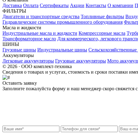
Доставка
Оплата
Сертификаты
Акции
Контакты
О компании
П
ФИЛЬТРЫ
Двигатели и транспортные средства
Топливные фильтры
Возду
Гидравлические системы промышленного оборудования
Фильт
Масла и жидкости
Индустриальные масла и жидкости
Компрессорные масла
Турб
Трансформаторное масло
Для коммерческого, легкового трансп
ШИНЫ
Грузовые шины
Индустриальные шины
Сельскохозяйственны
Аккумуляторы
Легковые аккумуляторы
Грузовые аккумуляторы
Мото аккумул
© 2026 · ООО комплект-техника
Сведения о товарах и услугах, стоимость и сроки поставки и
Оставить заявку
Заполните пожалуйста форму и наш менеджер скоро свяжется с 