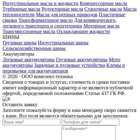
Индустриальные масла и жидкости
Компрессорные масла
Турбинные масла
Редукторные масла
Станочные масла
Масла
теплоносители
Масла для цепных приводов
Пластичные
смазки
Трансформаторное масло
Для коммерческого,
легкового транспорта и спецтехники
Моторные масла
Трансмиссионные масла
Охлаждающие жидкости
ШИНЫ
Грузовые шины
Индустриальные шины
Сельскохозяйственные шины
Аккумуляторы
Легковые аккумуляторы
Грузовые аккумуляторы
Мото
аккумуляторы
Зарядные и пусковые устройства
Клемы и
перемычки для аккумуляторов
© 2026 · ООО комплект-техника
Сведения о товарах и услугах, стоимость и сроки поставки
имеют информационный характер и не являются публичной
офертой, определяемой положениями Статьи 437 ГК РФ.
Оставить заявку
Заполните пожалуйста форму и наш менеджер скоро свяжется
с вами. Все поля являются обязательными для заполнения.