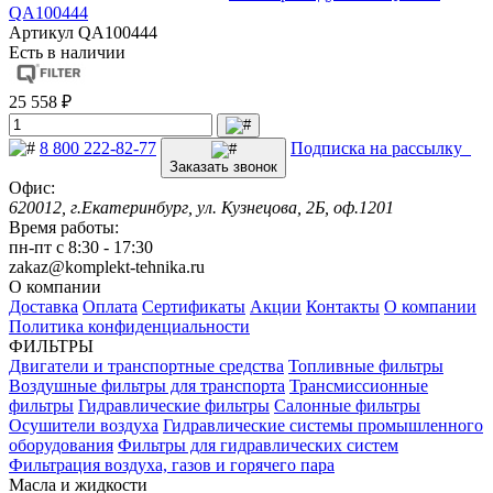
QA100444
Артикул
QA100444
Есть в наличии
25 558 ₽
8 800 222-82-77
Подписка на рассылку
Заказать звонок
Офис:
620012, г.Екатеринбург, ул. Кузнецова, 2Б, оф.1201
Время работы:
пн-пт с 8:30 - 17:30
zakaz@komplekt-tehnika.ru
О компании
Доставка
Оплата
Сертификаты
Акции
Контакты
О компании
Политика конфиденциальности
ФИЛЬТРЫ
Двигатели и транспортные средства
Топливные фильтры
Воздушные фильтры для транспорта
Трансмиссионные
фильтры
Гидравлические фильтры
Салонные фильтры
Осушители воздуха
Гидравлические системы промышленного
оборудования
Фильтры для гидравлических систем
Фильтрация воздуха, газов и горячего пара
Масла и жидкости