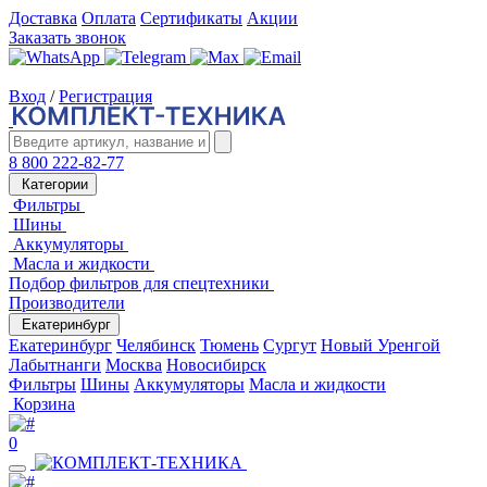
Доставка
Оплата
Сертификаты
Акции
Заказать звонок
Вход
/
Регистрация
8 800 222-82-77
Категории
Фильтры
Шины
Аккумуляторы
Масла и жидкости
Подбор фильтров для спецтехники
Производители
Екатеринбург
Екатеринбург
Челябинск
Тюмень
Сургут
Новый Уренгой
Лабытнанги
Москва
Новосибирск
Фильтры
Шины
Аккумуляторы
Масла и жидкости
Корзина
0