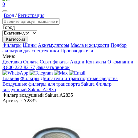
0
Вход
/
Регистрация
Город
Категории
Фильтры
Шины
Аккумуляторы
Масла и жидкости
Подбор
фильтров для спецтехники
Производители
Меню
Доставка
Оплата
Сертификаты
Акции
Контакты
О компании
8 800 222-82-77
Заказать звонок
Главная
Фильтры
Двигатели и транспортные средства
Воздушные фильтры для транспорта
Sakura
Фильтр
воздушный Sakura A2835
Фильтр воздушный Sakura A2835
Артикул:
A2835