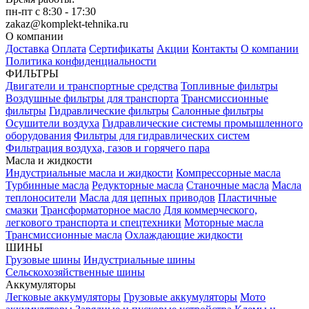
пн-пт с 8:30 - 17:30
zakaz@komplekt-tehnika.ru
О компании
Доставка
Оплата
Сертификаты
Акции
Контакты
О компании
Политика конфиденциальности
ФИЛЬТРЫ
Двигатели и транспортные средства
Топливные фильтры
Воздушные фильтры для транспорта
Трансмиссионные
фильтры
Гидравлические фильтры
Салонные фильтры
Осушители воздуха
Гидравлические системы промышленного
оборудования
Фильтры для гидравлических систем
Фильтрация воздуха, газов и горячего пара
Масла и жидкости
Индустриальные масла и жидкости
Компрессорные масла
Турбинные масла
Редукторные масла
Станочные масла
Масла
теплоносители
Масла для цепных приводов
Пластичные
смазки
Трансформаторное масло
Для коммерческого,
легкового транспорта и спецтехники
Моторные масла
Трансмиссионные масла
Охлаждающие жидкости
ШИНЫ
Грузовые шины
Индустриальные шины
Сельскохозяйственные шины
Аккумуляторы
Легковые аккумуляторы
Грузовые аккумуляторы
Мото