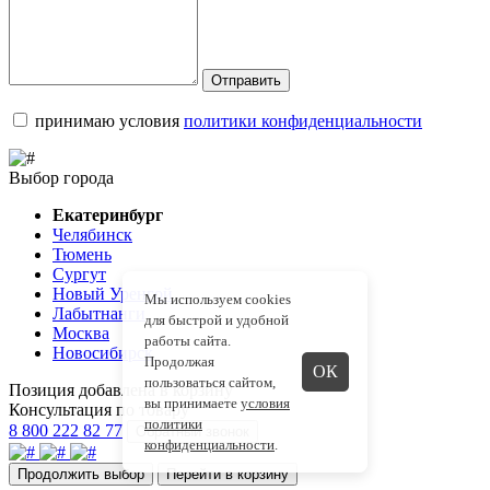
Отправить
принимаю условия
политики конфиденциальности
Выбор города
Екатеринбург
Челябинск
Тюмень
Сургут
Новый Уренгой
Мы используем cookies
Лабытнанги
для быстрой и удобной
Москва
работы сайта.
Новосибирск
Продолжая
ОК
пользоваться сайтом,
Позиция добавлена в корзину
вы принимаете
условия
Консультация по товару
политики
8 800 222 82 77
Обратный звонок
конфиденциальности
.
Продолжить выбор
Перейти в корзину