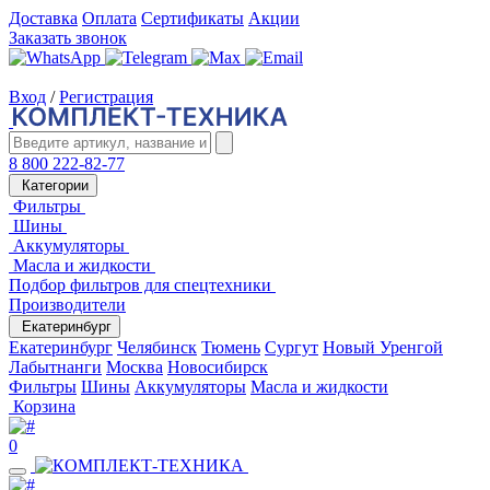
Доставка
Оплата
Сертификаты
Акции
Заказать звонок
Вход
/
Регистрация
8 800 222-82-77
Категории
Фильтры
Шины
Аккумуляторы
Масла и жидкости
Подбор фильтров для спецтехники
Производители
Екатеринбург
Екатеринбург
Челябинск
Тюмень
Сургут
Новый Уренгой
Лабытнанги
Москва
Новосибирск
Фильтры
Шины
Аккумуляторы
Масла и жидкости
Корзина
0