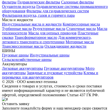
фильтры
Гидравлические фильтры
Салонные фильтры
Осушители воздуха
Гидравлические системы промышленного
оборудования
Фильтры для гидравлических систем
Фильтрация воздуха, газов и горячего пара
Масла и жидкости
Индустриальные масла и жидкости
Компрессорные масла
Турбинные масла
Редукторные масла
Станочные масла
Масла
теплоносители
Масла для цепных приводов
Пластичные
смазки
Трансформаторное масло
Для коммерческого,
легкового транспорта и спецтехники
Моторные масла
Трансмиссионные масла
Охлаждающие жидкости
ШИНЫ
Грузовые шины
Индустриальные шины
Сельскохозяйственные шины
Аккумуляторы
Легковые аккумуляторы
Грузовые аккумуляторы
Мото
аккумуляторы
Зарядные и пусковые устройства
Клемы и
перемычки для аккумуляторов
© 2026 · ООО комплект-техника
Сведения о товарах и услугах, стоимость и сроки поставки
имеют информационный характер и не являются публичной
офертой, определяемой положениями Статьи 437 ГК РФ.
Оставить заявку
Заполните пожалуйста форму и наш менеджер скоро свяжется